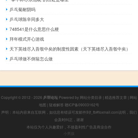
乒乓菊耐阴吗
乒乓球陈辛同多大
748541是什么意思什么梗
拜年模式开心游戏
天下英雄尽入吾彀中矣的制度性因素（天下英雄尽入吾彀中矣）
乒乓球做不倒翁怎么做
Copyright © 2012 - 2026
乒羽论坛
Powered by
网站分类目录
|
精选推荐文章
|
网站
地图
|
疑难解答
赣ICP备09003162号
声明：本站内容来自互联网，如信息有错误可发邮件到f_fb#foxmail.com说明，我们
会及时纠正，谢谢
本站仅为个人兴趣爱好，不接盈利性广告及商业合作
小男孩