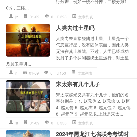
行分摊，例如一楼不分摊，二楼分摊1
0%，三楼...
jz
01-09
0
398
文章列表
人类去过土星吗
人类尚未直接登陆过土星。土星是一个
气态巨行星，没有固体表面，因此人类
无法在其上着陆。不过，人类已经成功
发射了多个探测器绕土星运行，对土星
及其卫星进...
rl
01-09
0
153
文章列表
宋太宗有几个儿子
宋太宗赵光义共有九个儿子，他们的名
字分别是： 1. 赵元佐 2. 赵元僖 3. 赵恒
4. 赵元份 5. 赵元杰 6. 赵元偓 7. 赵元偁
8. 赵元俨 9. 赵元亿 以上就是宋太...
st
01-09
0
336
文章列表
2024年黑龙江七省联考考试时