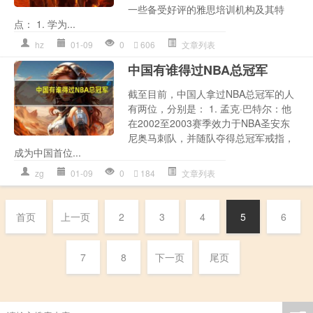
一些备受好评的雅思培训机构及其特
点： 1. 学为...
hz
01-09
0
606
文章列表
中国有谁得过NBA总冠军
截至目前，中国人拿过NBA总冠军的人
有两位，分别是： 1. 孟克·巴特尔：他
在2002至2003赛季效力于NBA圣安东
尼奥马刺队，并随队夺得总冠军戒指，
成为中国首位...
zg
01-09
0
184
文章列表
首页
上一页
2
3
4
5
6
7
8
下一页
尾页