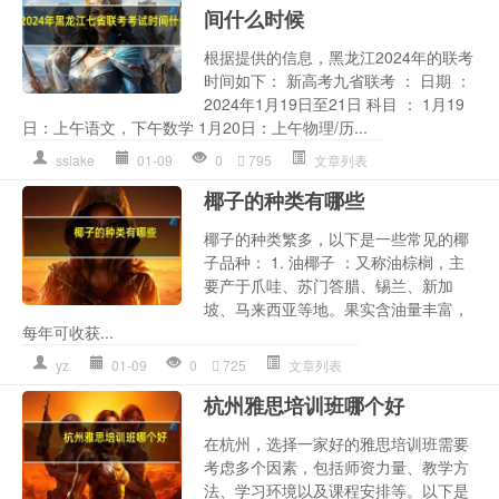
间什么时候
根据提供的信息，黑龙江2024年的联考
时间如下： 新高考九省联考 ： 日期 ：
2024年1月19日至21日 科目 ： 1月19
日：上午语文，下午数学 1月20日：上午物理/历...
sslake
01-09
0
795
文章列表
椰子的种类有哪些
椰子的种类繁多，以下是一些常见的椰
子品种： 1. 油椰子 ：又称油棕榈，主
要产于爪哇、苏门答腊、锡兰、新加
坡、马来西亚等地。果实含油量丰富，
每年可收获...
yz
01-09
0
725
文章列表
杭州雅思培训班哪个好
在杭州，选择一家好的雅思培训班需要
考虑多个因素，包括师资力量、教学方
法、学习环境以及课程安排等。以下是