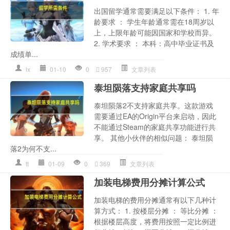
出国留学通常需要满足以下条件： 1. 年
龄要求 ： 学生年龄通常需在18周岁以
上，上限年龄可能因国家和学校而异。
2. 学术要求 ： 本科：高中毕业证书及
成绩单...
lx
01-10
0
957
文章列表
泰坦陨落支持家庭共享吗
泰坦陨落2不支持家庭共享。这款游戏
需要通过EA的Origin平台来启动，因此
不能通过Steam的家庭共享功能进行共
享。 其他小伙伴的相似问题： 泰坦陨
落2为何不支...
tt
01-09
0
369
文章列表
加装电梯费用分摊计算公式
加装电梯的费用分摊通常有以下几种计
算方式： 1. 按楼层分摊 ： 等比分摊 ：
根据楼层高度，将费用按照一定比例进