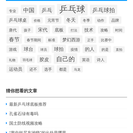
乒乓球
中国
乒乓球拍
乒乓
专业
乒乓球桌
冬天
元宵节
品牌
冬季
动作
价格
宋代
底板
技术
唐代
攻略
孩子
时间
打法
春节
梦幻西游
春节期间
比赛中
标准
正手
球台
球拍
的人
游戏
疫情
的是
球员
直拍
自己的
胶皮
英语
诗人
礼物
羽毛球
运动员
还不
选手
都是
马龙
猜你想看的文章
最新乒乓球底板推荐
孔雀石绿有毒吗
国土防线视频攻略
“掌中杯尽东池晓”的出处是哪里