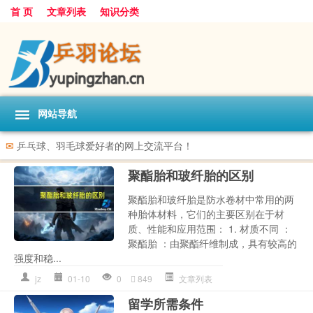
首 页
文章列表
知识分类
网站导航
✉
乒乓球、羽毛球爱好者的网上交流平台！
聚酯胎和玻纤胎的区别
聚酯胎和玻纤胎是防水卷材中常用的两
种胎体材料，它们的主要区别在于材
质、性能和应用范围： 1. 材质不同 ：
聚酯胎 ：由聚酯纤维制成，具有较高的
强度和稳...
jz
01-10
0
849
文章列表
留学所需条件