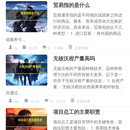
贸易指的是什么
贸易通常指的是不同地区或国家之间进
行的商品、服务、资本或劳动力交换的
经济活动。具体来说，贸易包括以下几
种类型： 1. 进口贸易 ：将外国的商品
或服务引...
ly
12-25
0
466
文章列表
无核沃柑产量高吗
无核沃柑的产量因种植技术、品种和管
理方法的不同而有较大差异。以下是一
些关于无核沃柑产量的信息： 1. 自然产
量 ：无核沃柑的自然着果率相对较低，
但通过...
wh
12-23
0
572
文章列表
项目总工的主要职责
项目总工是项目管理中的关键角色，其
岗位职责主要包括： 1. 前期技术准备