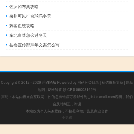
佐罗冈布奥攻略
泉州可以打台球吗冬天
刺客血统攻略
东北白菜怎么过冬天
县委宣传部拜年文案怎么写
Copyright © 2012 - 2026
乒羽论坛
Powered by
网站分类目录
|
精选推荐文章
|
网站
地图
|
疑难解答
赣ICP备09003162号
声明：本站内容来自互联网，如信息有错误可发邮件到f_fb#foxmail.com说明，我们
会及时纠正，谢谢
本站仅为个人兴趣爱好，不接盈利性广告及商业合作
小男孩