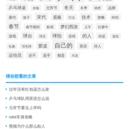
乒乓球桌
冬天
元宵节
品牌
冬季
动作
价格
宋代
底板
技术
唐代
攻略
孩子
时间
打法
春节
梦幻西游
春节期间
比赛中
标准
正手
球台
球拍
的人
游戏
疫情
的是
球员
直拍
自己的
胶皮
英语
诗人
礼物
羽毛球
运动员
还不
选手
都是
马龙
猜你想看的文章
过年没有红包该怎么发
乒乓球队用英语怎么说
元宵节要去上学吗
cats车身攻略
熊猫为什么那么粘人