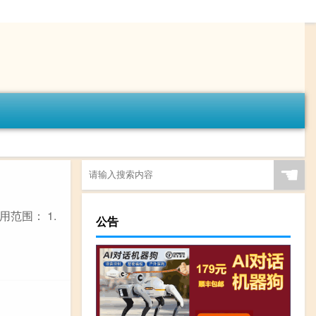
☚
范围： 1.
公告