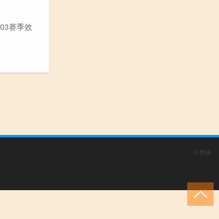
03赛季效
小男孩