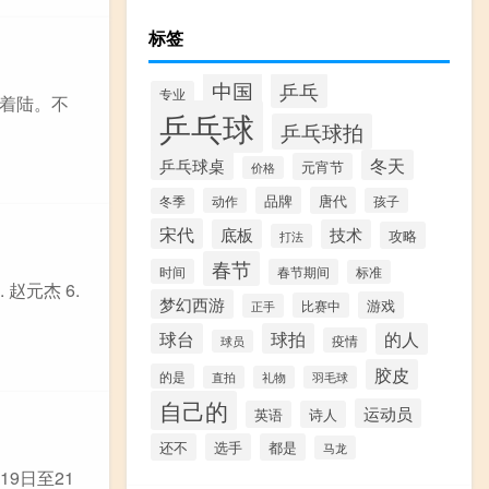
标签
中国
乒乓
专业
着陆。不
乒乓球
乒乓球拍
乒乓球桌
冬天
元宵节
价格
品牌
唐代
冬季
动作
孩子
宋代
底板
技术
攻略
打法
春节
时间
春节期间
标准
 赵元杰 6.
梦幻西游
游戏
比赛中
正手
球台
球拍
的人
疫情
球员
胶皮
的是
直拍
礼物
羽毛球
自己的
运动员
英语
诗人
还不
选手
都是
马龙
19日至21