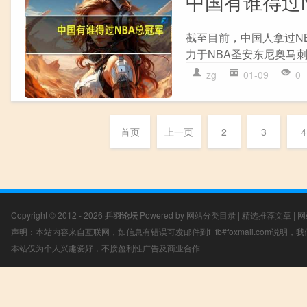
中国有谁得过
截至目前，中国人拿过NBA
力于NBA圣安东尼奥马刺
zg
01-09
0
首页
上一页
2
3
4
Copyright © 2012 - 2026
乒羽论坛
Powered by
网站分类目录
|
精选推荐文章
|
网
声明：本站内容来自互联网，如信息有错误可发邮件到f_fb#foxmail.com说明
本站仅为个人兴趣爱好，不接盈利性广告及商业合作