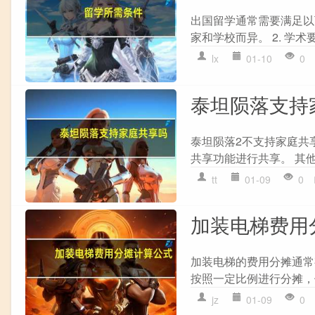
出国留学通常需要满足以下
家和学校而异。 2. 学术
lx
01-10
0
泰坦陨落支持
泰坦陨落2不支持家庭共享
共享功能进行共享。 其他
tt
01-09
0
加装电梯费用
加装电梯的费用分摊通常有
按照一定比例进行分摊，例
jz
01-09
0