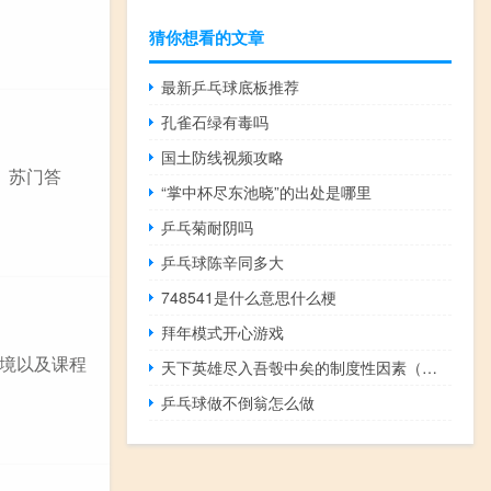
猜你想看的文章
最新乒乓球底板推荐
孔雀石绿有毒吗
国土防线视频攻略
、苏门答
“掌中杯尽东池晓”的出处是哪里
乒乓菊耐阴吗
乒乓球陈辛同多大
748541是什么意思什么梗
拜年模式开心游戏
境以及课程
天下英雄尽入吾彀中矣的制度性因素（天下英雄尽入吾彀中矣）
乒乓球做不倒翁怎么做