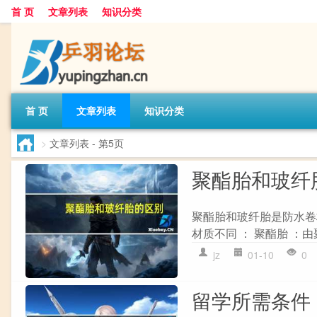
首 页
文章列表
知识分类
首 页
文章列表
知识分类
>
文章列表
- 第5页
聚酯胎和玻纤
聚酯胎和玻纤胎是防水卷
材质不同 ： 聚酯胎 ：
jz
01-10
0
留学所需条件