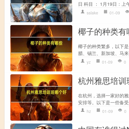
日 科目 ： 1月19日：上
sslake
01-09
椰子的种类有
椰子的种类繁多，以下是
腊、锡兰、新加坡、马来
yz
01-09
0
杭州雅思培训
在杭州，选择一家好的雅
安排等。以下是一些备受好
hz
01-09
0