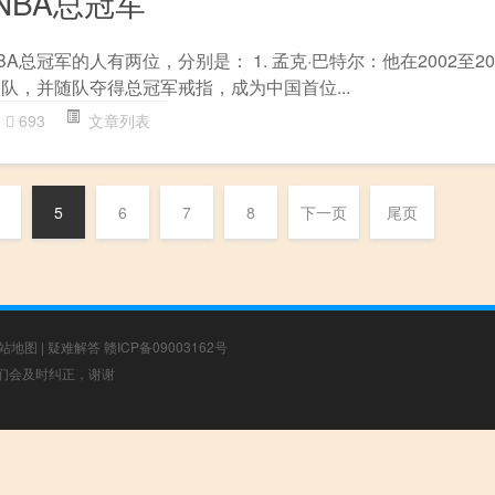
NBA总冠军
总冠军的人有两位，分别是： 1. 孟克·巴特尔：他在2002至20
队，并随队夺得总冠军戒指，成为中国首位...
693
文章列表
5
6
7
8
下一页
尾页
站地图
|
疑难解答
赣ICP备09003162号
，我们会及时纠正，谢谢