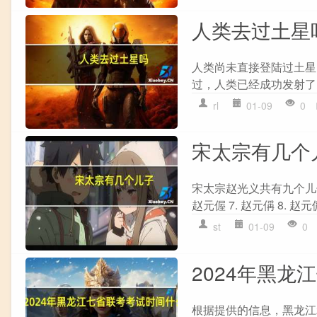
人类去过土星
人类尚未直接登陆过土星
过，人类已经成功发射了
rl
01-09
0
宋太宗有几个
宋太宗赵光义共有九个儿子，他
赵元偓 7. 赵元偁 8. 赵元
st
01-09
0
2024年黑
根据提供的信息，黑龙江20