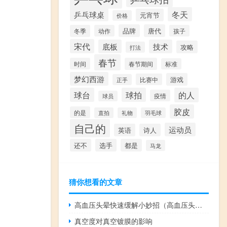
乒乓球桌
冬天
元宵节
价格
品牌
唐代
冬季
动作
孩子
宋代
底板
技术
攻略
打法
春节
时间
春节期间
标准
梦幻西游
游戏
比赛中
正手
球台
球拍
的人
疫情
球员
胶皮
的是
直拍
礼物
羽毛球
自己的
运动员
英语
诗人
还不
选手
都是
马龙
猜你想看的文章
高血压头晕快速缓解小妙招（高血压头晕如何缓解）
真空度对真空镀膜的影响