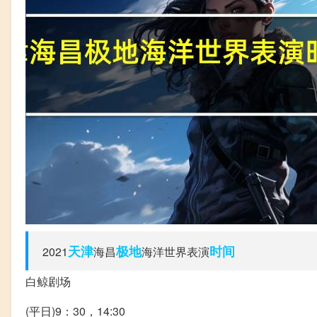
天津
极地
时间
2021
海昌
海洋世界表演
白鲸剧场
(平日)9：30，14:30