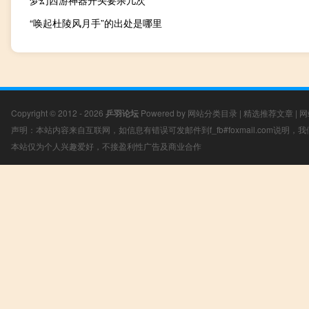
梦幻西游神器开头要杀几次
“唤起杜陵风月手”的出处是哪里
Copyright © 2012 - 2026
乒羽论坛
Powered by
网站分类目录
|
精选推荐文章
|
网
声明：本站内容来自互联网，如信息有错误可发邮件到f_fb#foxmail.com说明
本站仅为个人兴趣爱好，不接盈利性广告及商业合作