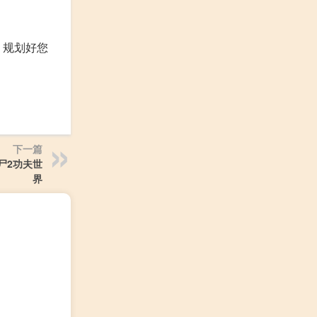
，规划好您
下一篇
尸2功夫世
界