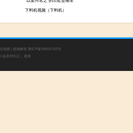
“以梁州名之”的出处是哪里
下料机视频（下料机）
站地图
|
疑难解答
赣ICP备09003162号
，我们会及时纠正，谢谢