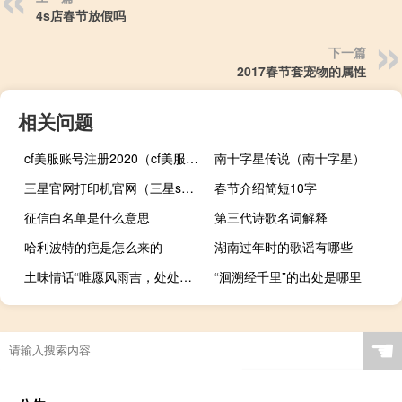
4s店春节放假吗
下一篇
2017春节套宠物的属性
相关问题
cf美服账号注册2020（cf美服账号注册点不动）
南十字星传说（南十字星）
三星官网打印机官网（三星sghe258）
春节介绍简短10字
征信白名单是什么意思
第三代诗歌名词解释
哈利波特的疤是怎么来的
湖南过年时的歌谣有哪些
土味情话“唯愿风雨吉，处处皆是你”是什么意思什么梗
“洄溯经千里”的出处是哪里
☚