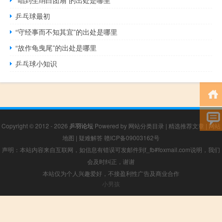
“唱到生绡白团扇”的出处是哪里
乒乓球最初
“守经事而不知其宜”的出处是哪里
“故作龟曳尾”的出处是哪里
乒乓球小知识
Copyright © 2012 - 2026
乒羽论坛
Powered by
网站分类目录
|
精选推荐文章
|
网站
地图
|
疑难解答
赣ICP备09003162号
声明：本站内容来自互联网，如信息有错误可发邮件到f_fb#foxmail.com说明，我们
会及时纠正，谢谢
本站仅为个人兴趣爱好，不接盈利性广告及商业合作
小男孩