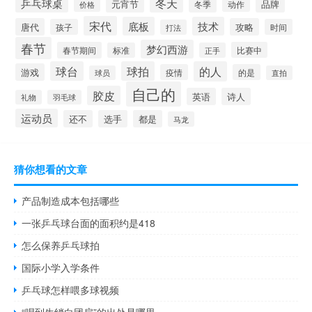
乒乓球桌
冬天
元宵节
品牌
冬季
动作
价格
宋代
底板
技术
唐代
攻略
孩子
时间
打法
春节
梦幻西游
春节期间
比赛中
标准
正手
球台
球拍
的人
游戏
疫情
的是
球员
直拍
自己的
胶皮
英语
诗人
礼物
羽毛球
运动员
还不
选手
都是
马龙
猜你想看的文章
产品制造成本包括哪些
一张乒乓球台面的面积约是418
怎么保养乒乓球拍
国际小学入学条件
乒乓球怎样喂多球视频