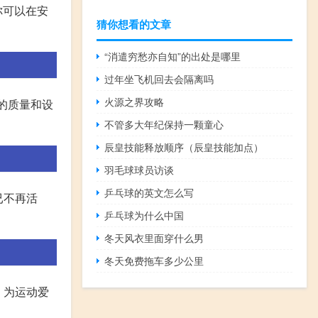
你可以在安
猜你想看的文章
“消遣穷愁亦自知”的出处是哪里
过年坐飞机回去会隔离吗
火源之界攻略
的质量和设
不管多大年纪保持一颗童心
辰皇技能释放顺序（辰皇技能加点）
羽毛球球员访谈
乒乓球的英文怎么写
已不再活
乒乓球为什么中国
冬天风衣里面穿什么男
冬天免费拖车多少公里
，为运动爱