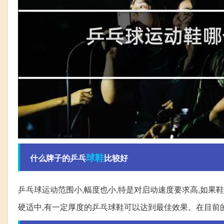
球鞋
什么牌子的乒乓
比较好
乒乓球运动范围小,幅度也小,特是对启动速度要求高,如果
硬适中,有一定厚度的乒乓球鞋可以达到最佳效果。在目前的市场