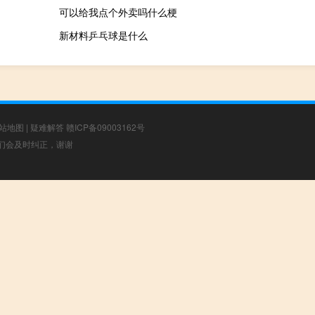
可以给我点个外卖吗什么梗
新材料乒乓球是什么
站地图
|
疑难解答
赣ICP备09003162号
，我们会及时纠正，谢谢