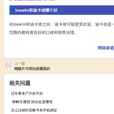
toswim和迪卡侬哪个好
在toswim和迪卡侬之间，迪卡侬可能更受欢迎。迪卡侬
范围内都有着良好的口碑和销售业绩。
网络标签
上一篇
蝴蝶乒乓球拍是哪国的
相关问题
过年看丧尸片好不好
“屏幛尽通彻”的出处是哪里
怎么注销抖音帐号和手机绑定