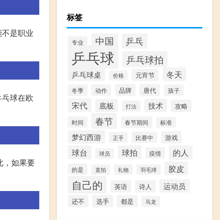
标签
能不是职业
中国
乒乓
专业
乒乓球
乒乓球拍
乒乓球桌
冬天
元宵节
价格
品牌
唐代
冬季
动作
孩子
乒乓球在欧
宋代
底板
技术
攻略
打法
春节
时间
春节期间
标准
梦幻西游
游戏
比赛中
正手
球台
球拍
的人
疫情
球员
此，如果要
胶皮
的是
直拍
礼物
羽毛球
自己的
运动员
英语
诗人
还不
选手
都是
马龙