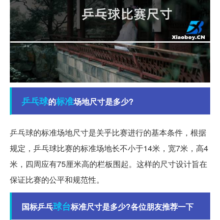
乒乓球
标准
的
场地尺寸是多少?
乒乓球的标准场地尺寸是关乎比赛进行的基本条件，根据
规定，乒乓球比赛的标准场地长不小于14米，宽7米，高4
米，四周应有75厘米高的栏板围起。这样的尺寸设计旨在
保证比赛的公平和规范性。
球台
国标乒乓
标准尺寸是多少?各位朋友推荐一下