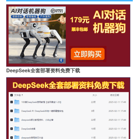
DeepSeek全套部署资料免费下载