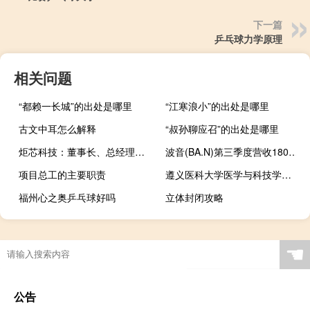
下一篇
乒乓球力学原理
相关问题
“都赖一长城”的出处是哪里
“江寒浪小”的出处是哪里
古文中耳怎么解释
“叔孙聊应召”的出处是哪里
炬芯科技：董事长、总经理提议回购2650万元-3400万元公司股份
波音(BA.N)第三季度营收180.1亿美元市场预估181.6亿美元
项目总工的主要职责
遵义医科大学医学与科技学院是什么类别的学校
福州心之奥乒乓球好吗
立体封闭攻略
☚
公告