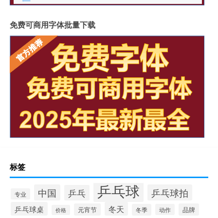
免费可商用字体批量下载
标签
乒乓球
中国
乒乓球拍
乒乓
专业
乒乓球桌
冬天
元宵节
品牌
冬季
动作
价格