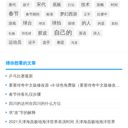
宋代
底板
技术
唐代
攻略
孩子
时间
打法
春节
梦幻西游
春节期间
比赛中
标准
正手
球台
球拍
的人
游戏
疫情
的是
球员
直拍
自己的
胶皮
英语
诗人
礼物
羽毛球
运动员
还不
选手
都是
马龙
猜你想看的文章
乒乓比赛最新
要塞传奇中文版修改器 +9 绿色免费版（要塞传奇中文版修改器 +9 绿色免费版功能简介）
春节待客礼仪步骤
四川的达州在四川的什么方位
求“攻”字的解释
2021天津海昌极地海洋世界表演时间 天津海昌极地海洋世界