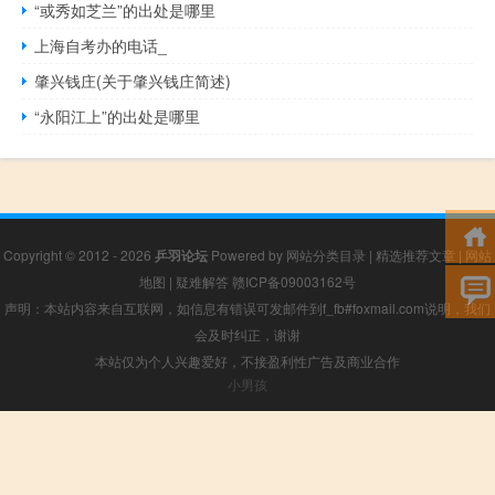
“或秀如芝兰”的出处是哪里
上海自考办的电话_
肇兴钱庄(关于肇兴钱庄简述)
“永阳江上”的出处是哪里
Copyright © 2012 - 2026
乒羽论坛
Powered by
网站分类目录
|
精选推荐文章
|
网站
地图
|
疑难解答
赣ICP备09003162号
声明：本站内容来自互联网，如信息有错误可发邮件到f_fb#foxmail.com说明，我们
会及时纠正，谢谢
本站仅为个人兴趣爱好，不接盈利性广告及商业合作
小男孩