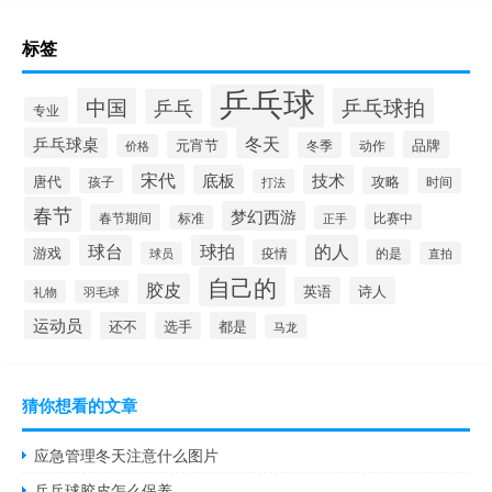
标签
乒乓球
中国
乒乓球拍
乒乓
专业
乒乓球桌
冬天
元宵节
品牌
冬季
动作
价格
宋代
底板
技术
唐代
攻略
孩子
时间
打法
春节
梦幻西游
春节期间
比赛中
标准
正手
球台
球拍
的人
游戏
疫情
的是
球员
直拍
自己的
胶皮
英语
诗人
礼物
羽毛球
运动员
还不
选手
都是
马龙
猜你想看的文章
应急管理冬天注意什么图片
乒乓球胶皮怎么保养