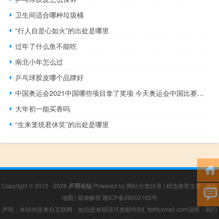
卫生间适合哪种垃圾桶
“行人自是心如火”的出处是哪里
过年了什么鱼不能吃
南北小年怎么过
乒乓球胶皮哪个品牌好
中国奥运会2021中国哪些项目拿了奖项 今天奥运会中国比赛项目
大年初一能买香吗
“生来笼统君休笑”的出处是哪里
Copyright © 2012 - 2026
乒羽论坛
Powered by
网站分类目录
|
精选推荐文章
|
网站
地图
|
疑难解答
赣ICP备09003162号
声明：本站内容来自互联网，如信息有错误可发邮件到f_fb#foxmail.com说明，我们