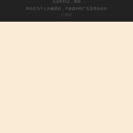
会及时纠正，谢谢
本站仅为个人兴趣爱好，不接盈利性广告及商业合作
小男孩