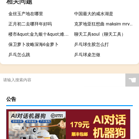
相关问题
金丝玉产地在哪里
中国最大的咸水湖是
正月初二去哪拜年好吗
克罗地亚狂想曲 maksim mrvica（克罗地亚狂想曲 mp3）
楼市&quot;金九银十&quot;难再现 多项指标增速连续回落
聊天工具soul（聊天工具）
保卫萝卜攻略深海6金萝卜
乒乓球生胶怎么打
乒乓怎么跳
乒乓球桌怎做
☚
公告