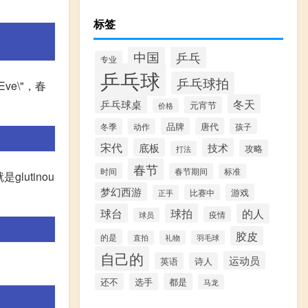
标签
中国
乒乓
专业
乒乓球
乒乓球拍
ve\"，春
乒乓球桌
冬天
元宵节
价格
品牌
唐代
冬季
动作
孩子
宋代
底板
技术
攻略
打法
春节
时间
春节期间
标准
glutinou
梦幻西游
游戏
比赛中
正手
球台
球拍
的人
疫情
球员
胶皮
的是
直拍
礼物
羽毛球
自己的
运动员
英语
诗人
还不
选手
都是
马龙