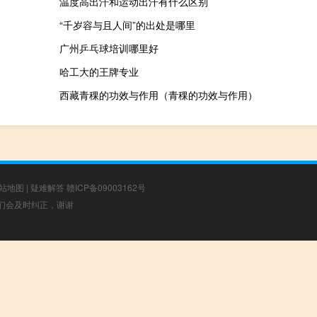
温度高出汗和运动出汗有什么区别
“千岁容与且人间”的出处是哪里
广州乒乓球培训哪里好
哈工大的王牌专业
西藏青稞的功效与作用（青稞的功效与作用）
站地图
|
疑难解答
赣ICP备09003162号
，我们会及时纠正，谢谢