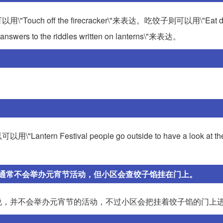
off the firecracker\"来表达。吃饺子则可以用\"Eat du
rs to the riddles written on lanterns\"来表达。
tival people go outside to have a look at the l
通常不会举办元宵节活动，但小区会查饺子馅挂在门上。
说，并不会举办元宵节的活动，不过小区会把挂着饺子馅的门上