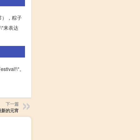
元节），粽子
e\"来表达
stival!\"。
下一篇
最新的元宵