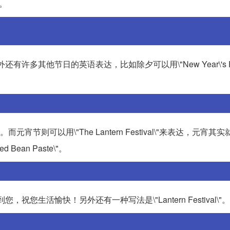
表。
达。另外还有许多其他节日的英语表达，比如除夕可以用\"New Year\'s E
形容。而元宵节则可以用\"The Lantern Festival\"来表达，元宵其实就是
ed Bean Paste\"。
够帮到您，祝您生活愉快！另外还有一种写法是\"Lantern Festival\"。