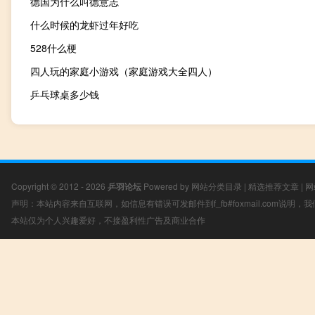
德国为什么叫德意志
什么时候的龙虾过年好吃
528什么梗
四人玩的家庭小游戏（家庭游戏大全四人）
乒乓球桌多少钱
Copyright © 2012 - 2026
乒羽论坛
Powered by
网站分类目录
|
精选推荐文章
|
网
声明：本站内容来自互联网，如信息有错误可发邮件到f_fb#foxmail.com说明
本站仅为个人兴趣爱好，不接盈利性广告及商业合作