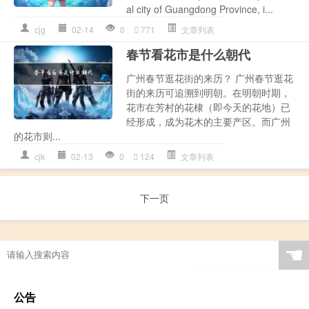
al city of Guangdong Province, i...
cjg
02-14
0
771
文章列表
春节看花市是什么朝代
广州春节逛花街的来历？ 广州春节逛花
街的来历可追溯到明朝。在明朝时期，
花市在芳村的花棣（即今天的花地）已
经形成，成为花木的主要产区。而广州
的花市则...
cjk
02-13
0
124
文章列表
下一页
☚
公告