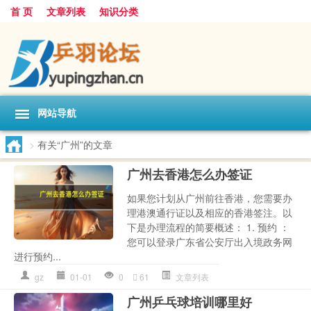
首 页
文章列表
知识分类
网站导航
>
有关“广州”的文章
广州去香港怎么办签证
如果您计划从广州前往香港，您需要办
理港澳通行证以及相应的香港签注。以
下是办理流程的简要概述： 1. 预约 ：
您可以登录广东省公安厅出入境政务网
进行预约...
gz
01-01
0
61
文章列表
广州乒乓球培训哪里好