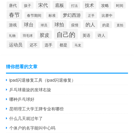
宋代
底板
技术
唐代
攻略
孩子
时间
打法
春节
梦幻西游
春节期间
比赛中
标准
正手
球台
球拍
的人
游戏
疫情
的是
球员
直拍
自己的
胶皮
英语
诗人
礼物
羽毛球
运动员
还不
选手
都是
马龙
猜你想看的文章
ipad闪退修复工具（ipad闪退修复）
乒乓球最旋的发球右旋
哪种乒乓球好
昆明理工大学王牌专业有哪些
什么几天就过年了
个体户的名字能叫中心吗