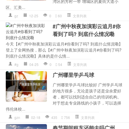
湾区的芳村一带 增城区的夏街大道小
区、汇美...
gz
12-25
0
60
文章列表
#广州中秋夜加演彩云追月#你
看到了吗? 到底什么情况嘞
今天【#广州中秋夜加演彩云追月#你看到了吗? 到底什么情况嘞】
登上了全网热搜，那么【#广州中秋夜加演彩云追月#你看到了吗?
到底什么情况嘞】具体的是什么情...
#g
04-25
0
54
文章列表
广州哪里学乒乓球
广州哪里学乒乓球比较好 广州学乒乓球
的地方很多，无论是孩子还是业余爱好
者，都可以找到适合自己的培训机构。
对于想走专业路线的小孩子，可以选择
伟伦体校...
gzn
02-18
435
756
文章列表
春节期间租车还能去吗广州