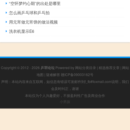
“空怀梦约心期”的出处是哪里
怎么画乒乓球和乒乓拍
用元宵做元宵饼的做法视频
洗衣机显示E6
Copyright © 2012 - 2026
乒羽论坛
Powered by
网站分类目录
|
精选推荐文章
|
网站
地图
|
疑难解答
赣ICP备09003162号
声明：本站内容来自互联网，如信息有错误可发邮件到f_fb#foxmail.com说明，我们
会及时纠正，谢谢
本站仅为个人兴趣爱好，不接盈利性广告及商业合作
小男孩