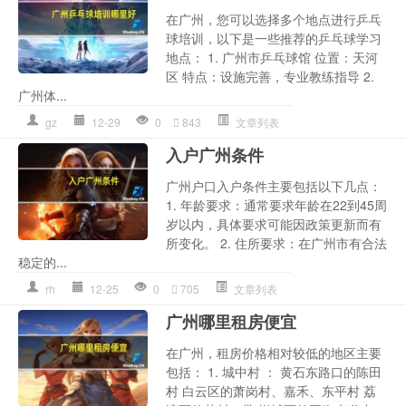
在广州，您可以选择多个地点进行乒乓
球培训，以下是一些推荐的乒乓球学习
地点： 1. 广州市乒乓球馆 位置：天河
区 特点：设施完善，专业教练指导 2.
广州体...
gz
12-29
0
843
文章列表
入户广州条件
广州户口入户条件主要包括以下几点：
1. 年龄要求：通常要求年龄在22到45周
岁以内，具体要求可能因政策更新而有
所变化。 2. 住所要求：在广州市有合法
稳定的...
rh
12-25
0
705
文章列表
广州哪里租房便宜
在广州，租房价格相对较低的地区主要
包括： 1. 城中村 ： 黄石东路口的陈田
村 白云区的萧岗村、嘉禾、东平村 荔