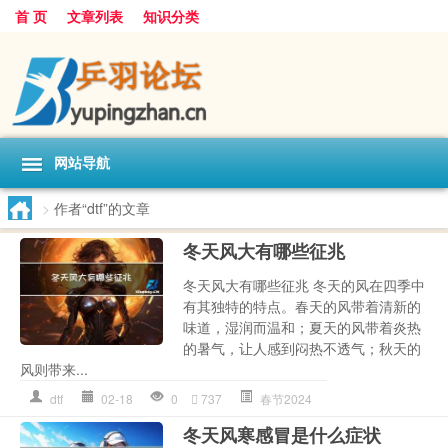
首 页
文章列表
知识分类
网站导航
>
作者“dtf”的文章
冬天风大有哪些征兆
冬天风大有哪些征兆 冬天的风在四季中
有其独特的特点。春天的风带着清新的
味道，湿润而温和；夏天的风带着炎热
的暑气，让人感到闷热不透气；秋天的
风则带来...
dtf
02-18
0
737
春节2024
冬天风寒感冒是什么症状