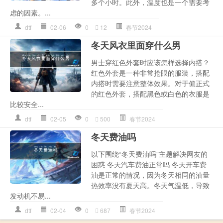
多个小时。此外，温度也是一个需要考
虑的因素。...
dtf
02-06
0
12
春节2024
冬天风衣里面穿什么男
男士穿红色外套时应该怎样选择内搭？
红色外套是一种非常抢眼的服装，搭配
内搭时需要注意整体效果。对于偏正式
的红色外套，搭配黑色或白色的衣服是
比较安全...
dtf
02-05
0
500
春节2024
冬天费油吗
以下围绕“冬天费油吗”主题解决网友的
困惑 冬天汽车费油正常吗 冬天开车费
油是正常的情况，因为冬天相同的油量
热效率没有夏天高。冬天气温低，导致
发动机不易...
dtf
02-04
0
687
春节2024