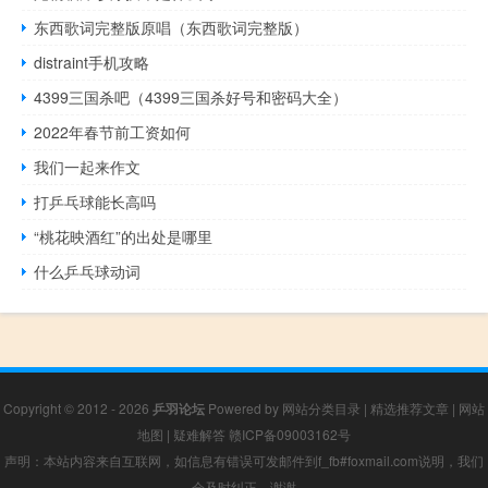
东西歌词完整版原唱（东西歌词完整版）
distraint手机攻略
4399三国杀吧（4399三国杀好号和密码大全）
2022年春节前工资如何
我们一起来作文
打乒乓球能长高吗
“桃花映酒红”的出处是哪里
什么乒乓球动词
Copyright © 2012 - 2026
乒羽论坛
Powered by
网站分类目录
|
精选推荐文章
|
网站
地图
|
疑难解答
赣ICP备09003162号
声明：本站内容来自互联网，如信息有错误可发邮件到f_fb#foxmail.com说明，我们
会及时纠正，谢谢