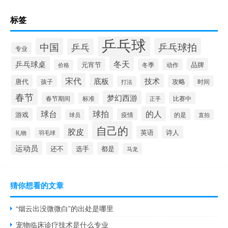
标签
乒乓球
中国
乒乓球拍
乒乓
专业
乒乓球桌
冬天
元宵节
品牌
冬季
动作
价格
宋代
底板
技术
唐代
攻略
孩子
时间
打法
春节
梦幻西游
春节期间
比赛中
标准
正手
球台
球拍
的人
游戏
疫情
的是
球员
直拍
自己的
胶皮
英语
诗人
礼物
羽毛球
运动员
还不
选手
都是
马龙
猜你想看的文章
“烟云出没微微白”的出处是哪里
宠物临床诊疗技术是什么专业