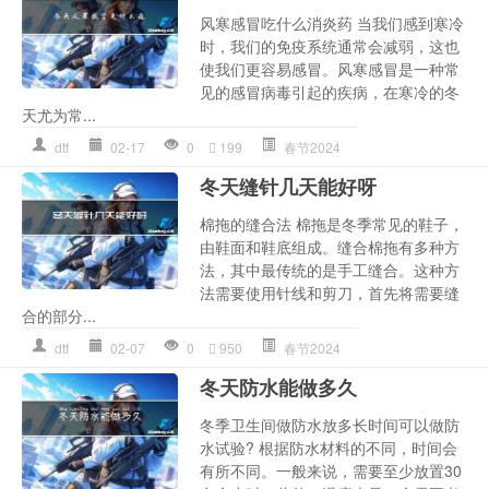
风寒感冒吃什么消炎药 当我们感到寒冷
时，我们的免疫系统通常会减弱，这也
使我们更容易感冒。风寒感冒是一种常
见的感冒病毒引起的疾病，在寒冷的冬
天尤为常...
dtf
02-17
0
199
春节2024
冬天缝针几天能好呀
棉拖的缝合法 棉拖是冬季常见的鞋子，
由鞋面和鞋底组成。缝合棉拖有多种方
法，其中最传统的是手工缝合。这种方
法需要使用针线和剪刀，首先将需要缝
合的部分...
dtf
02-07
0
950
春节2024
冬天防水能做多久
冬季卫生间做防水放多长时间可以做防
水试验? 根据防水材料的不同，时间会
有所不同。一般来说，需要至少放置30