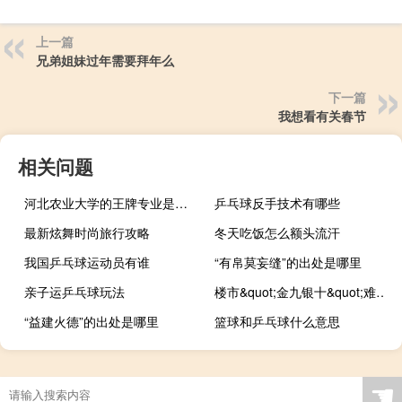
上一篇
兄弟姐妹过年需要拜年么
下一篇
我想看有关春节
相关问题
河北农业大学的王牌专业是什么
乒乓球反手技术有哪些
最新炫舞时尚旅行攻略
冬天吃饭怎么额头流汗
我国乒乓球运动员有谁
“有帛莫妄缝”的出处是哪里
亲子运乒乓球玩法
楼市&quot;金九银十&quot;难再现 多项指标增速连续回落
“益建火德”的出处是哪里
篮球和乒乓球什么意思
☚