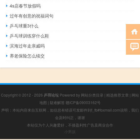
4s店春节放假吗
过年有创意的祝福词句
乒乓球重3什么
乒乓球训练穿什么鞋
滨海过年走亲戚吗
养老保险怎么续交
Copyright © 2012 - 2026
乒羽论坛
Powered by
网站分类目录
|
精选推荐文章
|
网站
地图
|
疑难解答
赣ICP备09003162号
声明：本站内容来自互联网，如信息有错误可发邮件到f_fb#foxmail.com说明，我们
会及时纠正，谢谢
本站仅为个人兴趣爱好，不接盈利性广告及商业合作
小男孩