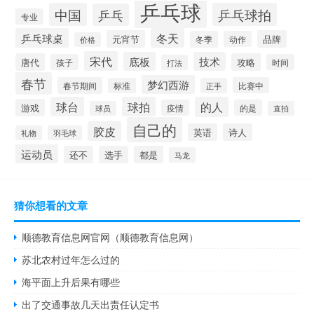
乒乓球
中国
乒乓球拍
乒乓
专业
乒乓球桌
冬天
元宵节
品牌
冬季
动作
价格
宋代
底板
技术
唐代
攻略
孩子
时间
打法
春节
梦幻西游
春节期间
比赛中
标准
正手
球台
球拍
的人
游戏
疫情
的是
球员
直拍
自己的
胶皮
英语
诗人
礼物
羽毛球
运动员
还不
选手
都是
马龙
猜你想看的文章
顺德教育信息网官网（顺德教育信息网）
苏北农村过年怎么过的
海平面上升后果有哪些
出了交通事故几天出责任认定书