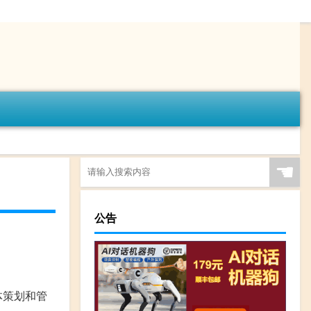
☚
公告
体策划和管