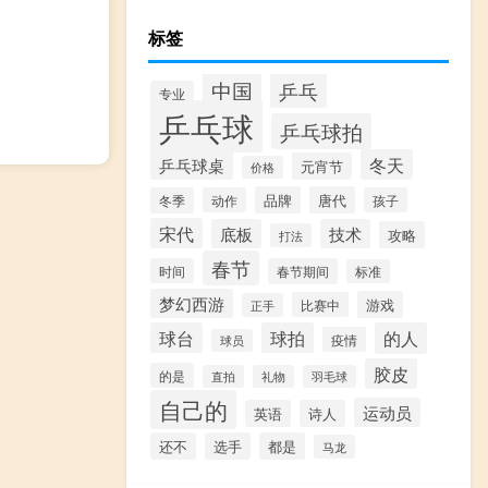
标签
中国
乒乓
专业
乒乓球
乒乓球拍
乒乓球桌
冬天
元宵节
价格
品牌
唐代
冬季
动作
孩子
宋代
底板
技术
攻略
打法
春节
时间
春节期间
标准
梦幻西游
游戏
比赛中
正手
球台
球拍
的人
疫情
球员
胶皮
的是
直拍
礼物
羽毛球
自己的
运动员
英语
诗人
还不
选手
都是
马龙