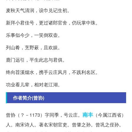
麦秋天气清润，设巾兑记生初。
新拜小君佳号，更过诸郎官舍，仍玩掌中珠。
乐事似今少，一笑倒双壶。
列山肴，烹野蔌，且欢娱。
鹿门远引，平生此志与君俱。
终向苕溪烟水，携手云庄风月，不践利名区。
功业看儿辈，相对老江湖。
作者简介(曾协)
南丰
曾协（？－1173）字同季，号云庄。
（今属江西省）
人。南宋诗人。著名宋朝官吏。曾肇之孙。曾巩之侄孙。