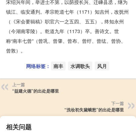
宋绍兴年间，举进士不第，以荫授长兴、迁嵊县丞，继为
镇江、临安通判。孝宗乾道七年（1171）知吉州，改抚州
（《宋会要辑稿》职官六一之五四、 五五），终知永州
（今湖南零陵）。乾道九年（1173）卒。善诗文。世
称“南丰七曾”（曾巩、曾肇、曾布、曾纡、曾纮、曾协、
曾敦）。
网络标签：
南丰
水调歌头
风月
上一篇
“益建火德”的出处是哪里
下一篇
“洗妆初失黛蛾愁”的出处是哪里
相关问题