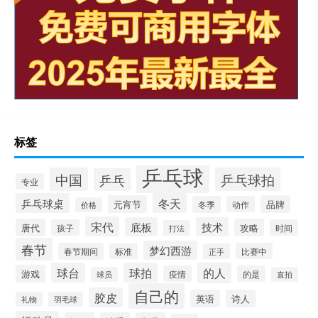
标签
乒乓球
中国
乒乓球拍
乒乓
专业
乒乓球桌
冬天
元宵节
品牌
冬季
动作
价格
宋代
底板
技术
唐代
攻略
孩子
时间
打法
春节
梦幻西游
春节期间
比赛中
标准
正手
球台
球拍
的人
游戏
疫情
的是
球员
直拍
自己的
胶皮
英语
诗人
礼物
羽毛球