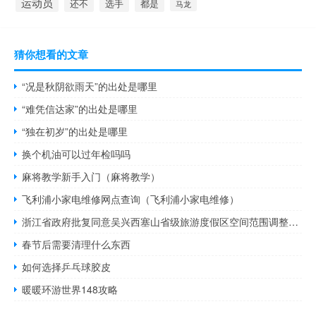
运动员
还不
选手
都是
马龙
猜你想看的文章
“况是秋阴欲雨天”的出处是哪里
“难凭信达家”的出处是哪里
“独在初岁”的出处是哪里
换个机油可以过年检吗吗
麻将教学新手入门（麻将教学）
飞利浦小家电维修网点查询（飞利浦小家电维修）
浙江省政府批复同意吴兴西塞山省级旅游度假区空间范围调整和总体规划
春节后需要清理什么东西
如何选择乒乓球胶皮
暖暖环游世界148攻略