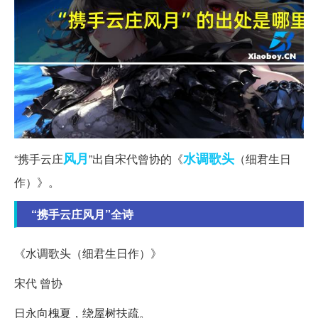
风月
水调歌头
“携手云庄
”出自宋代曾协的《
（细君生日
作）》。
“携手云庄风月”全诗
《水调歌头（细君生日作）》
宋代 曾协
日永向槐夏，绕屋树扶疏。