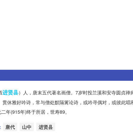
进贤县
西
）人，唐末五代著名画僧。7岁时投兰溪和安寺圆贞禅
忘。贯休雅好吟诗，常与僧处默隔篱论诗，或吟寻偶对，或彼此唱
(915年)终于所居，世寿89。
：
唐代
山中
进贤县