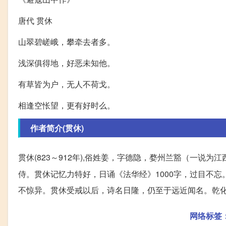
唐代 贯休
山翠碧嵯峨，攀牵去者多。
浅深俱得地，好恶未知他。
有草皆为户，无人不荷戈。
相逢空怅望，更有好时么。
作者简介(贯休)
贯休(823～912年),俗姓姜，字德隐，婺州兰豁（一说为江
侍。贯休记忆力特好，日诵《法华经》1000字，过目不
不惊异。贯休受戒以后，诗名日隆，仍至于远近闻名。乾化二年
网络标签