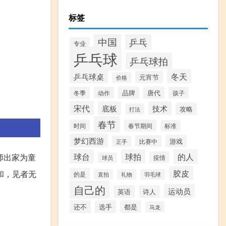
标签
中国
乒乓
专业
乒乓球
乒乓球拍
乒乓球桌
冬天
元宵节
价格
品牌
唐代
冬季
动作
孩子
宋代
底板
技术
攻略
打法
春节
时间
春节期间
标准
梦幻西游
游戏
比赛中
正手
球台
球拍
的人
师出家为童
疫情
球员
胶皮
和，见者无
的是
直拍
礼物
羽毛球
自己的
运动员
英语
诗人
还不
选手
都是
马龙