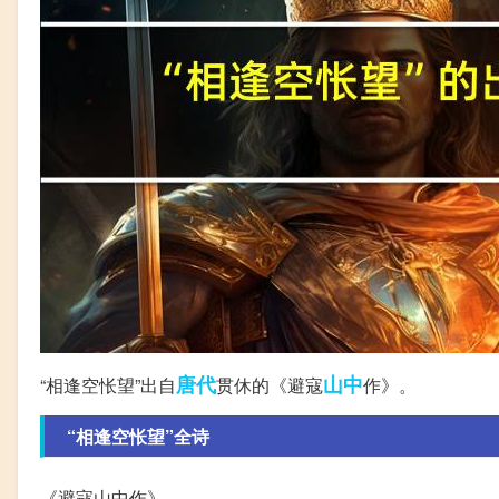
唐代
山中
“相逢空怅望”出自
贯休的《避寇
作》。
“相逢空怅望”全诗
《避寇山中作》