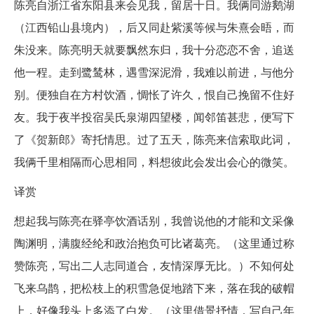
陈亮自浙江省东阳县来会见我，留居十日。我俩同游鹅湖
（江西铅山县境内），后又同赴紫溪等候与朱熹会晤，而
朱没来。陈亮明天就要飘然东归，我十分恋恋不舍，追送
他一程。走到鹭鸶林，遇雪深泥滑，我难以前进，与他分
别。便独自在方村饮酒，惆怅了许久，恨自己挽留不住好
友。我于夜半投宿吴氏泉湖四望楼，闻邻笛甚悲，便写下
了《贺新郎》寄托情思。过了五天，陈亮来信索取此词，
我俩千里相隔而心思相同，料想彼此会发出会心的微笑。
译赏
想起我与陈亮在驿亭饮酒话别，我曾说他的才能和文采像
陶渊明，满腹经纶和政治抱负可比诸葛亮。（这里通过称
赞陈亮，写出二人志同道合，友情深厚无比。）不知何处
飞来乌鹊，把松枝上的积雪急促地踏下来，落在我的破帽
上，好像我头上多添了白发。（这里借景抒情，写自己年