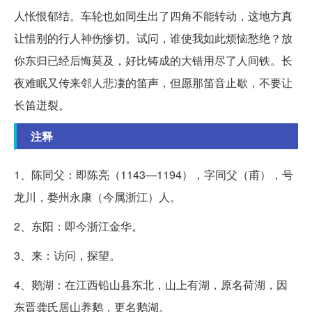
人怅恨郁结。车轮也如同生出了四角不能转动，这地方真
让惜别的行人神伤惨切。试问，谁使我如此烦恼愁绝？放
你东归已经后悔莫及，好比铸成的大错用尽了人间铁。长
夜难眠又传来邻人悲凄的笛声，但愿那笛音止歇，不要让
长笛迸裂。
注释
1、陈同父：即陈亮（1143—1194），字同父（甫），号
龙川，婺州永康（今属浙江）人。
2、东阳：即今浙江金华。
3、来：访问，探望。
4、鹅湖：在江西铅山县东北，山上有湖，原名荷湖，因
东晋龚氏居山养鹅，更名鹅湖。