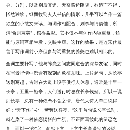
会、分别，以及别后复追、无奈路途阻隔，欲追而不得，
怅然独饮，继而收到友人书信的情形．几乎可以当作一篇
独立的小散文来读。与词作相配合，则事与情俱佳，所
渭“合则兼美”，棺得益彰。它不仅不与词作内容重复，还
能与原词互相生发，交映生辉。这样的效果，是连宋代最
善于写作词前小序但多与词重复的姜夔也难以相比的。
全词主要抒写了他与陈亮之间志同道合的深挚友谊，同时
在写景抒情中都含有深刻的象征意味。上片起句，从长亭
送别写起，古时在大道上设亭供行人休息，通常是十里一
长亭，五里一短亭，人们送行时总在长亭饯别。所以一说
到长亭，总有一种依恋不舍之情。唐代大诗人李白说得
好：“天下伤心处，劳劳送客亭。”这里首句说长亭饯别，
就点染了一种依恋惆怅的气氛。不正面写彼此的留恋之
意，而以一“说”字，领起下文。下文中长亭送别的谈说，