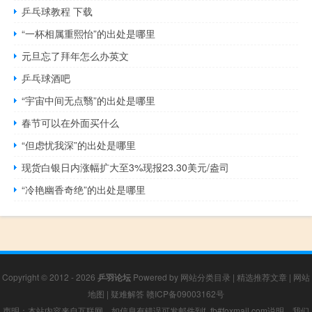
乒乓球教程 下载
“一杯相属重熙怡”的出处是哪里
元旦忘了拜年怎么办英文
乒乓球酒吧
“宇宙中间无点翳”的出处是哪里
春节可以在外面买什么
“但虑忧我深”的出处是哪里
现货白银日内涨幅扩大至3%现报23.30美元/盎司
“冷艳幽香奇绝”的出处是哪里
Copyright © 2012 - 2026
乒羽论坛
Powered by
网站分类目录
|
精选推荐文章
|
网站
地图
|
疑难解答
赣ICP备09003162号
声明：本站内容来自互联网，如信息有错误可发邮件到f_fb#foxmail.com说明，我们