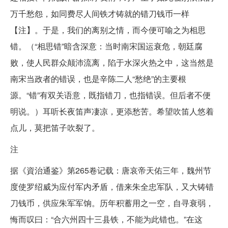
万千愁怨，如同费尽人间铁才铸就的错刀钱币一样
【注】。于是，我们的离别之情，而今便可喻之为相思
错。（“相思错”暗含深意：当时南宋国运衰危，朝廷腐
败，使人民群众颠沛流离，陷于水深火热之中，这当然是
南宋当政者的错误，也是辛陈二人“愁绝”的主要根
源。“错”有双关语意，既指错刀，也指错误。但后者不便
明说。）耳听长夜笛声凄凉，更添愁苦。希望吹笛人悠着
点儿，莫把笛子吹裂了。
注
据《資治通鉴》第265卷记载：唐哀帝天佑三年，魏州节
度使罗绍威为应付军内矛盾，借来朱全忠军队，又大铸错
刀钱币，供应朱军军饷。历年积蓄用之一空，自寻衰弱，
悔而叹曰：“合六州四十三县铁，不能为此错也。”在这