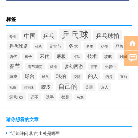
标签
乒乓球
中国
乒乓球拍
乒乓
专业
乒乓球桌
冬天
元宵节
品牌
冬季
动作
价格
宋代
底板
技术
唐代
攻略
孩子
时间
打法
春节
梦幻西游
春节期间
比赛中
标准
正手
球台
球拍
的人
游戏
疫情
的是
球员
直拍
自己的
胶皮
英语
诗人
礼物
羽毛球
运动员
还不
选手
都是
马龙
猜你想看的文章
“近知疎问讯”的出处是哪里