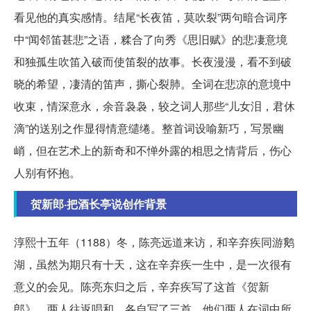
看见他的真实感情。结尾“长夜笛，莫吹裂”两句暗合词序
中“闻邻笛甚悲”之语，糅合了向秀《思旧赋》的悲凄意境
和独孤生吹笛入破而使笛裂的故事。长夜漫漫，看不到破
晓的希望，凄清的笛声，撕心裂肺。全词在悲凉的意境中
收束，情深意永，余音袅袅，较之词人那些“儿女泪，君休
滴”的送别之作显得情意缱绻。整首词设喻新巧，写景幽
峭，但在艺术上的新奇和不惮外露的相思之情背后，伤心
人别有怀抱。
贺新郎·把酒长亭说创作背景
淳熙十五年（1188）冬，陈亮远道来访，和辛弃疾同游鹅
湖，虽然为期只有十天，这在辛弃疾一生中，是一次很有
意义的会见。陈亮东归之后，辛弃疾写了这首《贺新
郎》，两人往返唱和，各自写了三首。他们两人在词中所