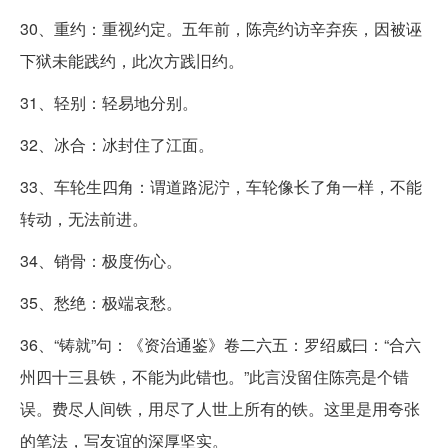
30、重约：重视约定。五年前，陈亮约访辛弃疾，因被诬
下狱未能践约，此次方践旧约。
31、轻别：轻易地分别。
32、冰合：冰封住了江面。
33、车轮生四角：谓道路泥泞，车轮像长了角一样，不能
转动，无法前进。
34、销骨：极度伤心。
35、愁绝：极端哀愁。
36、“铸就”句：《资治通鉴》卷二六五：罗绍威曰：“合六
州四十三县铁，不能为此错也。”此言没留住陈亮是个错
误。费尽人间铁，用尽了人世上所有的铁。这里是用夸张
的笔法，写友谊的深厚坚实。