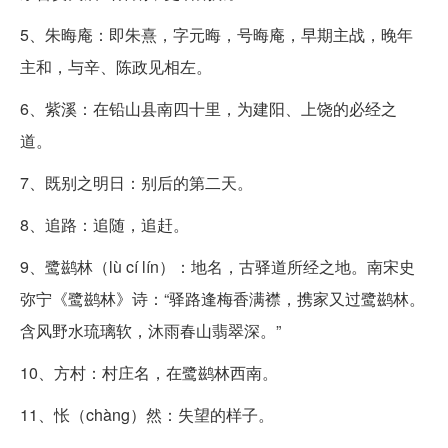
5、朱晦庵：即朱熹，字元晦，号晦庵，早期主战，晚年
主和，与辛、陈政见相左。
6、紫溪：在铅山县南四十里，为建阳、上饶的必经之
道。
7、既别之明日：别后的第二天。
8、追路：追随，追赶。
9、鹭鹚林（lù cí lín）：地名，古驿道所经之地。南宋史
弥宁《鹭鹚林》诗：“驿路逢梅香满襟，携家又过鹭鹚林。
含风野水琉璃软，沐雨春山翡翠深。”
10、方村：村庄名，在鹭鹚林西南。
11、怅（chàng）然：失望的样子。