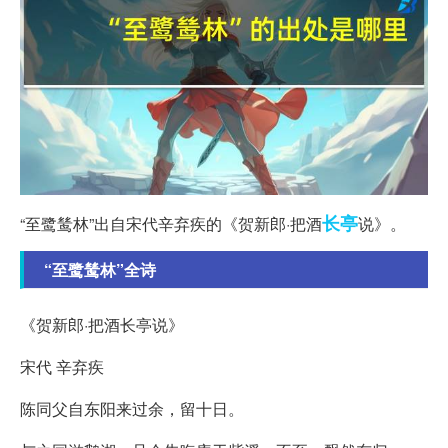
长亭
“至鹭鸶林”出自宋代辛弃疾的《贺新郎·把酒
说》。
“至鹭鸶林”全诗
《贺新郎·把酒长亭说》
宋代 辛弃疾
陈同父自东阳来过余，留十日。