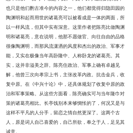
也只是他们酌古准今的内容之一，他们都觉得归隐田园的
陶渊明和起而用世的诸葛亮可以被看成是一体的两面，所
以一样风流，但其中实有深意。这里作者把陈亮比做陶渊
明和诸葛亮，意在说明，他那不愿做官、向往自由的品格
很像陶渊明，而那风流潇洒的风度和杰出的政治、军事才
能，又实在极像当年高卧隆中、人称卧龙的诸葛亮。其
实，这并非溢美之辞。陈亮住政治、军事上确有卓越见
解，他曾三次向孝宗上书，主张改革内政。抗击金兵，收
复中原。在《中兴十论》中，还具体规划了收复中原的政
治和军事策略。从这些方面看．陈亮确实可与当年隆巾对
策的诸葛亮相比。长亭饯别本来够惆怅的了，何况又是与
这样不平凡的人分手，留恋之情自然更深了。这两个古
人，原是词人自己喜爱的，自己所欲，奉之于人，足见其
诚意。