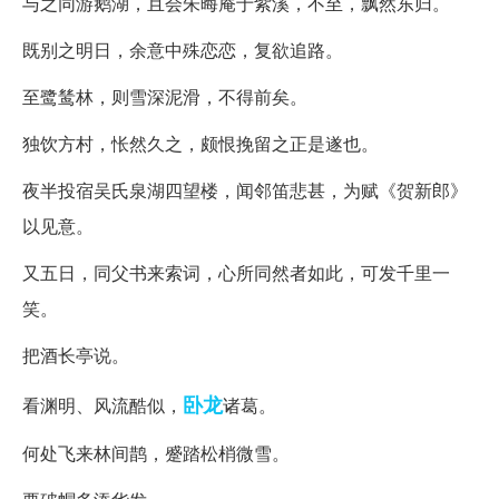
与之同游鹅湖，且会朱晦庵于紫溪，不至，飘然东归。
既别之明日，余意中殊恋恋，复欲追路。
至鹭鸶林，则雪深泥滑，不得前矣。
独饮方村，怅然久之，颇恨挽留之正是遂也。
夜半投宿吴氏泉湖四望楼，闻邻笛悲甚，为赋《贺新郎》
以见意。
又五日，同父书来索词，心所同然者如此，可发千里一
笑。
把酒长亭说。
卧龙
看渊明、风流酷似，
诸葛。
何处飞来林间鹊，蹙踏松梢微雪。