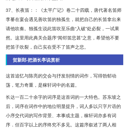
37、长夜笛：：《太平广记》卷二十四载，唐代著名笛师
李謩在宴会遇见善吹笛的独孤生，就把自己的长笛拿出来
请他吹奏。独孤生说此笛吹至乐曲“入破”处必裂，一试果
然。这里用此典关合题序“闻邻笛悲甚”之意，希望他不要
把笛子吹裂，自己实在受不了笛声之悲。
贺新郎·把酒长亭说赏析
这首追忆与陈亮的交会与抒发别情的词作，写得勃郁动
荡，笔力奇重，是稼轩词中的名篇。
长达一百二十余字的词序是这首词的一大特色。苏东坡之
后，词序在词作中的地位明显提升，词人多以只字片语的
小序交代词的写作背景、本事或主题，稼轩词亦多有词
序．但百字以上的序终究不多见。这篇序叙述了两人相