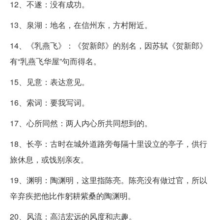
12、不遂：没有成功。
13、泉湖：地名，在信州东，方村附近。
14、《乳燕飞》：《贺新郎》的别名，因苏轼《贺新郎》
有“乳燕飞华屋”句而得名。
15、见意：表达意见。
16、索词：要我写词。
17、心所同然：两人内心所共同想到的。
18、长亭：古时在城外道路旁每隔十里设立的亭子，供行
旅休息，或饯别亲友。
19、渊明：陶渊明，这里指陈亮。陈亮没有做过官，所以
辛弃疾把他比作躬耕紫桑的陶渊明。
20、风流：高洁宏远的风度和志趣。