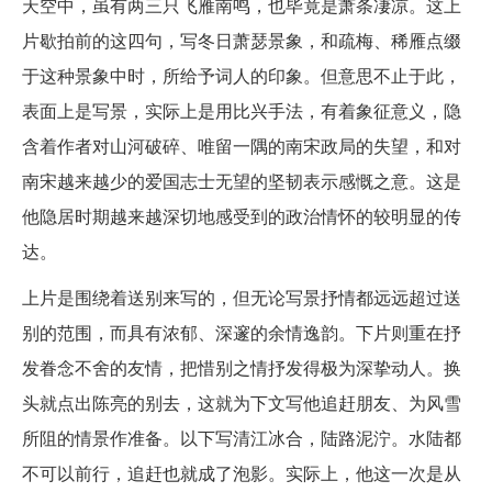
天空中，虽有两三只飞雁南鸣，也毕竟是萧条凄凉。这上
片歇拍前的这四句，写冬日萧瑟景象，和疏梅、稀雁点缀
于这种景象中时，所给予词人的印象。但意思不止于此，
表面上是写景，实际上是用比兴手法，有着象征意义，隐
含着作者对山河破碎、唯留一隅的南宋政局的失望，和对
南宋越来越少的爱国志士无望的坚韧表示感慨之意。这是
他隐居时期越来越深切地感受到的政治情怀的较明显的传
达。
上片是围绕着送别来写的，但无论写景抒情都远远超过送
别的范围，而具有浓郁、深邃的余情逸韵。下片则重在抒
发眷念不舍的友情，把惜别之情抒发得极为深挚动人。换
头就点出陈亮的别去，这就为下文写他追赶朋友、为风雪
所阻的情景作准备。以下写清江冰合，陆路泥泞。水陆都
不可以前行，追赶也就成了泡影。实际上，他这一次是从