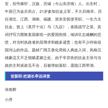
安，别号稼轩，汉族，历城（今山东济南）人。出生时，
中原已为金兵所占。21岁参加抗金义军，不久归南宋。历
任湖北、江西、湖南、福建、浙东安抚使等职。一生力主
抗金。曾上《美芹十论》与《九议》，条陈战守之策。其
词抒写力图恢复国家统一的爱国热情，倾诉壮志难酬的悲
愤，对当时执政者的屈辱求和颇多谴责；也有不少吟咏祖
国河山的作品。题材广阔又善化用前人典故入词，风格沉
雄豪迈又不乏细腻柔媚之处。由于辛弃疾的抗金主张与当
政的主和派政见不合，后被弹劾落职，退隐江西带湖。
贺新郎·把酒长亭说译赏
张南辉
小序