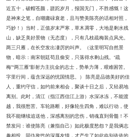
近五十，破帽苍颜，蹉跎岁月，报国无门，不胜感慨！这
是神来之笔，自嘲庸碌衰老，且与赞美陈亮的话相对照，
巧妙！）当时，正值岁末严寒，草木凋零，大地是剩水残
山，缺乏美好景物（无态度），只有几枝疏梅装点风光。
两三只雁，在长空发出凄厉的叫声。（这里明写自然景
物，暗示：南宋朝廷苟且偷安，只落得水剩山残。“疏
梅”“两三雁”影射力主抗金的志士，势单力薄，艰难困苦。
字里行间，蕴含深远的忧国情思。） 陈亮是品德美好的佳
人，重约守信，如约前来相会，聚谈十日之后，又轻易地
离别。此时，清江（指江西信江上游）水深冰冻，不能渡
越，我很愁苦。车轮路断，好像轮生四角，难以行动，使
我不能继续追送他，深感离别的悲伤，销魂直到骨髓！不
禁发问：谁使陈亮（兼指自己）如此极度愁怨？是我俩志
趣相投、同仇敌忾的深厚友情，才产生了如此临别依依的