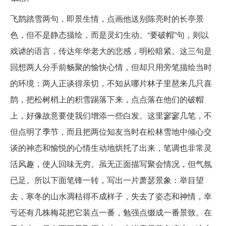
飞鹊踏雪两句，即景生情，点画他送别陈亮时的长亭景
色，但不是静态描绘，而是灵幻生动。“要破帽”句，则以
戏谑的语言，传达年华老大的悲感，明松暗紧。这三句是
回想两人分手前畅聚的愉快心情，但却只用旁笔描绘当时
的环境：两人正谈得亲切，不知从哪片林子里琶来几只喜
鹊，把松树梢上的积雪踢落下来，点点落在他们的破帽
上，好像故意要使我们增添一些白发。这里寥寥几笔，不
但点明了季节，而且把两位知友当时在松林雪地中倾心交
谈的神态和愉悦的心情生动地烘托了出来，笔调也非常灵
活风趣，使人回味无穷。虽无正面描写聚会情况，但气氛
已足。所以下面笔锋一转，写出一片萧瑟景象：举目望
去，寒冬的山水凋枯得不成样子，失去了姿态和神情，幸
亏还有几株梅花把它装点一番，勉强点缀成一番景致。在