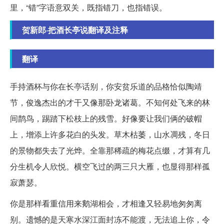
里，“错”字语意双关，既指错刀，也指错误。
贺新郎·把酒长亭说翻译及注释
翻译
手持酒杯与你在长亭话别，你安贫乐道的品格恰似陶靖
节，俊逸杰出的才干又像那卧龙诸葛。不知何处飞来的林
间鹊鸟，踢踏下松枝上的残雪。好像要让我们俩的破帽
上，增添上许多花白的头发。草木枯萎，山水凋残，冬日
的景物都失去了光烨。全靠那稀疏的梅花点缀，才算有几
分生机令人欣悦。横空飞过的两三只大雁，也显得那样孤
寂萧瑟。
你是那样看重信用来鹅湖相会，才相逢又轻易地匆匆离
别。遗憾的是天寒水深江面封冻不能渡，无法追上你，令