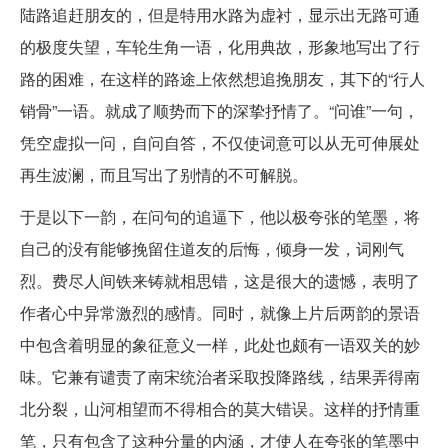
陆路追赶朋友的，但是特用水路为虚衬，显示出无路可通
的极度失望，车轮生角一语，化用典故，形象地写出了行
路的困难，在这样的路途上依然想追挽朋友，其下的“行人
销骨”一语。就成了顺势而下的深挚抒情了。“问谁”一句，
凭空虚拟一问，自问自答，不仅使词意可以从无可伸展处
再生波澜，而且写出了别情的不可解脱。
于是以下一韵，在问句的追逼下，他以极夸张的笔墨，将
自己的没有能够挽留住道友的后悔，倾身一发，词刚气
烈。费尽人间铁来铸就相思错，这是很大的遗憾，表明了
作者心中异常激烈的感情。同时，就像上片后两韵的景语
中包含着明显的象征意义一样，此处也颇有一语双关的妙
味。它兼有谴责了南宋统治者采取投降路线，结果弄得南
北分裂，山河相望而不得相合的莫大错误。这样的抒情重
笔，只有包含了这种分量的内涵，才使人在夸张的笔墨中