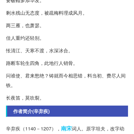
要破帽多添华发。
剩水残山无态度，被疏梅料理成风月。
两三雁，也萧瑟。
佳人重约还轻别。
怅清江、天寒不渡，水深冰合。
路断车轮生四角，此地行人销骨。
问谁使、君来愁绝？铸就而今相思错，料当初、费尽人间
铁。
长夜笛，莫吹裂。
作者简介(辛弃疾)
南宋
辛弃疾（1140－1207），
词人。原字坦夫，改字幼