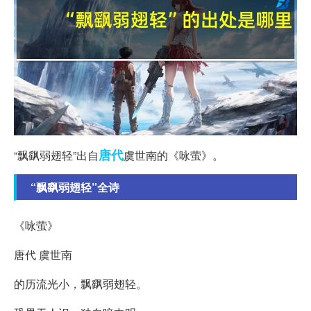
唐代
“飘飖弱翅轻”出自
虞世南的《咏萤》。
“飘飖弱翅轻”全诗
《咏萤》
唐代 虞世南
的历流光小，飘飖弱翅轻。