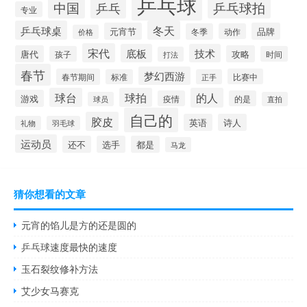
乒乓球
中国
乒乓球拍
乒乓
专业
乒乓球桌
冬天
元宵节
品牌
冬季
动作
价格
宋代
底板
技术
唐代
攻略
孩子
时间
打法
春节
梦幻西游
春节期间
比赛中
标准
正手
球台
球拍
的人
游戏
疫情
的是
球员
直拍
自己的
胶皮
英语
诗人
礼物
羽毛球
运动员
还不
选手
都是
马龙
猜你想看的文章
元宵的馅儿是方的还是圆的
乒乓球速度最快的速度
玉石裂纹修补方法
艾少女马赛克