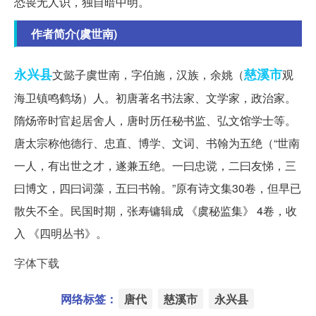
恐畏无人识，独自暗中明。
作者简介(虞世南)
永兴县
慈溪市
文懿子虞世南，字伯施，汉族，余姚（
观
海卫镇鸣鹤场）人。初唐著名书法家、文学家，政治家。
隋炀帝时官起居舍人，唐时历任秘书监、弘文馆学士等。
唐太宗称他德行、忠直、博学、文词、书翰为五绝（“世南
一人，有出世之才，遂兼五绝。一曰忠谠，二曰友悌，三
曰博文，四曰词藻，五曰书翰。”原有诗文集30卷，但早已
散失不全。民国时期，张寿镛辑成 《虞秘监集》 4卷，收
入 《四明丛书》。
字体下载
网络标签：
唐代
慈溪市
永兴县