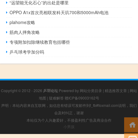
“远望能无化石心”的出处是哪里
OPPO A1x首次亮相联发科天玑700和5000mAh电池
plahome攻略
筋肉人摔角攻略
专项附加扣除继续教育包括哪些
乒乓球考学加分吗
Copyright © 2012 - 2026
乒羽论坛
Powered by
网站分类目录
|
精选推荐文章
|
网站
地图
|
疑难解答
赣ICP备09003162号
声明：本站内容来自互联网，如信息有错误可发邮件到f_fb#foxmail.com说明，我们
会及时纠正，谢谢
本站仅为个人兴趣爱好，不接盈利性广告及商业合作
小男孩