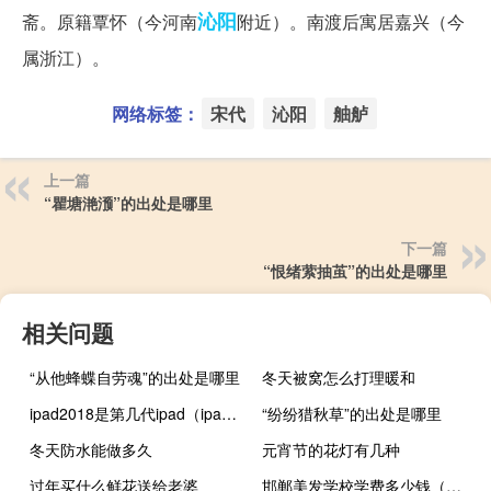
沁阳
斋。原籍覃怀（今河南
附近）。南渡后寓居嘉兴（今
属浙江）。
网络标签：
宋代
沁阳
舳舻
上一篇
“瞿塘滟滪”的出处是哪里
下一篇
“恨绪萦抽茧”的出处是哪里
相关问题
“从他蜂蝶自劳魂”的出处是哪里
冬天被窝怎么打理暖和
ipad2018是第几代ipad（ipad2018是第几代）
“纷纷猎秋草”的出处是哪里
冬天防水能做多久
元宵节的花灯有几种
过年买什么鲜花送给老婆
邯郸美发学校学费多少钱（邯郸美发学校）