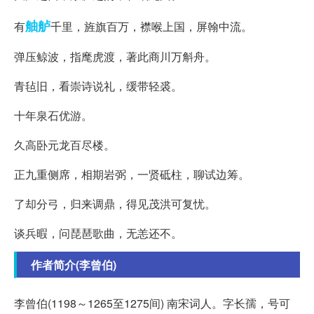
舳舻
有
千里，旌旗百万，襟喉上国，屏翰中流。
弹压鲸波，指麾虎渡，著此商川万斛舟。
青毡旧，看崇诗说礼，缓带轻裘。
十年泉石优游。
久高卧元龙百尽楼。
正九重侧席，相期岩弼，一贤砥柱，聊试边筹。
了却分弓，归来调鼎，得见茂洪可复忧。
谈兵暇，问琵琶歌曲，无恙还不。
作者简介(李曾伯)
李曾伯(1198～1265至1275间) 南宋词人。字长孺，号可