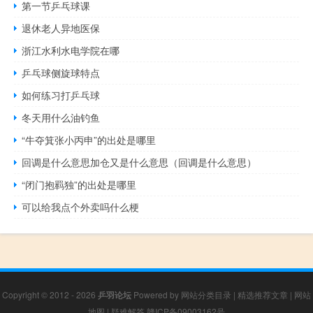
第一节乒乓球课
退休老人异地医保
浙江水利水电学院在哪
乒乓球侧旋球特点
如何练习打乒乓球
冬天用什么油钓鱼
“牛夺箕张小丙申”的出处是哪里
回调是什么意思加仓又是什么意思（回调是什么意思）
“闭门抱羁独”的出处是哪里
可以给我点个外卖吗什么梗
Copyright © 2012 - 2026
乒羽论坛
Powered by
网站分类目录
|
精选推荐文章
|
网站
地图
|
疑难解答
赣ICP备09003162号