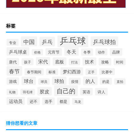
标签
乒乓球
中国
乒乓球拍
乒乓
专业
乒乓球桌
冬天
元宵节
品牌
冬季
动作
价格
宋代
底板
技术
唐代
攻略
孩子
时间
打法
春节
梦幻西游
春节期间
比赛中
标准
正手
球台
球拍
的人
游戏
疫情
的是
球员
直拍
自己的
胶皮
英语
诗人
礼物
羽毛球
运动员
还不
选手
都是
马龙
猜你想看的文章