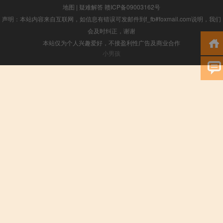
地图
|
疑难解答
赣ICP备09003162号
声明：本站内容来自互联网，如信息有错误可发邮件到f_fb#foxmail.com说明，我们
会及时纠正，谢谢
本站仅为个人兴趣爱好，不接盈利性广告及商业合作
小男孩