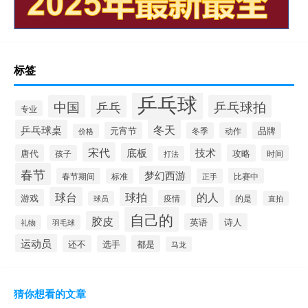
标签
乒乓球
中国
乒乓球拍
乒乓
专业
乒乓球桌
冬天
元宵节
品牌
冬季
动作
价格
宋代
底板
技术
唐代
攻略
孩子
时间
打法
春节
梦幻西游
春节期间
比赛中
标准
正手
球台
球拍
的人
游戏
疫情
的是
球员
直拍
自己的
胶皮
英语
诗人
礼物
羽毛球
运动员
还不
选手
都是
马龙
猜你想看的文章