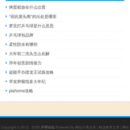
烤蛋糕放在什么位置
“宿此屋头阁”的出处是哪里
梦见打乒乓球是什么意思
乒乓球包品牌
柔性防水有哪些
大年初二洗头怎么化解
拜年创意剧情接力
超能手办团龙王试炼攻略
早发肿瘤指多大年纪
plahome攻略
Copyright © 2012 - 2026
乒羽论坛
Powered by
网站分类目录
|
精选推荐文章
|
网站