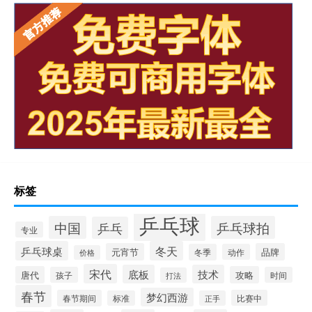
标签
乒乓球
中国
乒乓球拍
乒乓
专业
乒乓球桌
冬天
元宵节
品牌
冬季
动作
价格
宋代
底板
技术
唐代
攻略
孩子
时间
打法
春节
梦幻西游
春节期间
比赛中
标准
正手