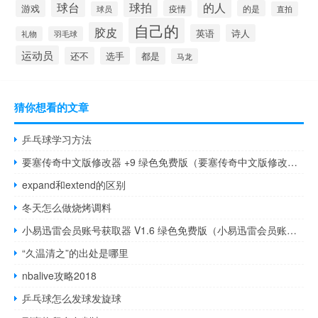
球台
球拍
的人
游戏
疫情
的是
球员
直拍
自己的
胶皮
英语
诗人
礼物
羽毛球
运动员
还不
选手
都是
马龙
猜你想看的文章
乒乓球学习方法
要塞传奇中文版修改器 +9 绿色免费版（要塞传奇中文版修改器 +9 绿色免费版功能简介）
expand和extend的区别
冬天怎么做烧烤调料
小易迅雷会员账号获取器 V1.6 绿色免费版（小易迅雷会员账号获取器 V1.6 绿色免费版功能简介）
“久温清之”的出处是哪里
nbalive攻略2018
乒乓球怎么发球发旋球