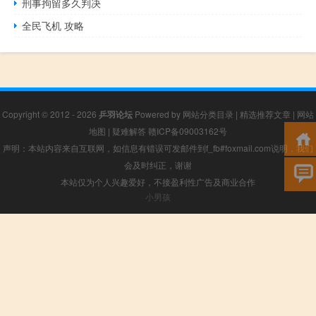
刑事拘留多久判决
全民飞机 攻略
Copyright © 2012 - 2026
乒羽论坛
Powered by
网站分类目录
|
精选推荐文章
|
网站
地图
|
疑难解答
赣ICP备09003162号
声明：本站内容来自互联网，如信息有错误可发邮件到f_fb#foxmail.com说明，我们
会及时纠正，谢谢
本站仅为个人兴趣爱好，不接盈利性广告及商业合作
小男孩