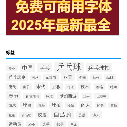
标签
乒乓球
中国
乒乓球拍
乒乓
专业
乒乓球桌
冬天
元宵节
品牌
冬季
动作
价格
宋代
底板
技术
唐代
攻略
孩子
时间
打法
春节
梦幻西游
春节期间
比赛中
标准
正手
球台
球拍
的人
游戏
疫情
的是
球员
直拍
自己的
胶皮
英语
诗人
礼物
羽毛球
运动员
还不
选手
都是
马龙