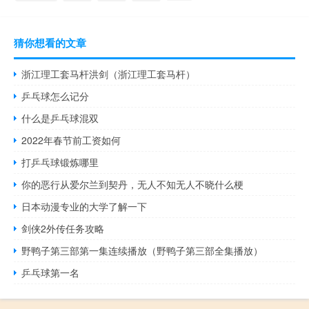
猜你想看的文章
浙江理工套马杆洪剑（浙江理工套马杆）
乒乓球怎么记分
什么是乒乓球混双
2022年春节前工资如何
打乒乓球锻炼哪里
你的恶行从爱尔兰到契丹，无人不知无人不晓什么梗
日本动漫专业的大学了解一下
剑侠2外传任务攻略
野鸭子第三部第一集连续播放（野鸭子第三部全集播放）
乒乓球第一名