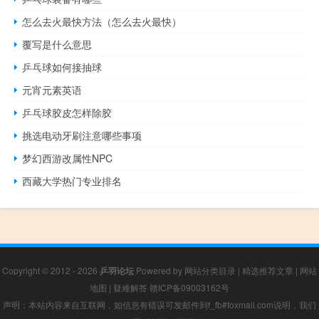
怎么去火最快方法（怎么去火最快）
覆写是什么意思
乒乓球如何接抽球
元宵元素英语
乒乓球胶皮怎样除胶
挑选电动牙刷注意哪些事项
梦幻西游改属性NPC
西藏大学热门专业排名
Copyright © 2012 - 2026
乒羽论坛
Powered by
网站分类目录
|
精选推荐文章
|
网站
地图
|
疑难解答
赣ICP备09003162号
声明：本站内容来自互联网，如信息有错误可发邮件到f_fb#foxmail.com说明，我们