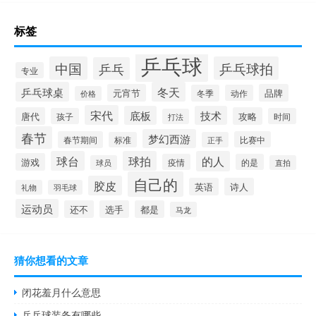
标签
乒乓球
中国
乒乓球拍
乒乓
专业
乒乓球桌
冬天
元宵节
品牌
冬季
动作
价格
宋代
底板
技术
唐代
攻略
孩子
时间
打法
春节
梦幻西游
春节期间
比赛中
标准
正手
球台
球拍
的人
游戏
疫情
的是
球员
直拍
自己的
胶皮
英语
诗人
礼物
羽毛球
运动员
还不
选手
都是
马龙
猜你想看的文章
闭花羞月什么意思
乒乓球装备有哪些