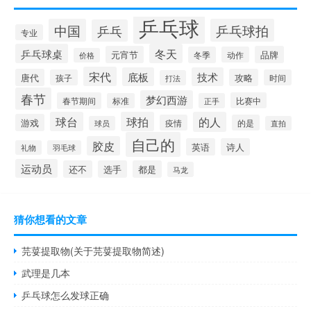
乒乓球
中国
乒乓球拍
乒乓
专业
乒乓球桌
冬天
元宵节
品牌
冬季
动作
价格
宋代
底板
技术
唐代
攻略
孩子
时间
打法
春节
梦幻西游
春节期间
比赛中
标准
正手
球台
球拍
的人
游戏
疫情
的是
球员
直拍
自己的
胶皮
英语
诗人
礼物
羽毛球
运动员
还不
选手
都是
马龙
猜你想看的文章
芫荽提取物(关于芫荽提取物简述)
武理是几本
乒乓球怎么发球正确