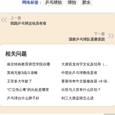
网络标签：
乒乓球拍
球拍
胶水
上一篇
我国乒乓球运动员有谁
下一篇
国家乒乓球队退赛原因
相关问题
南京特殊教育师范学院在哪
大唐双龙传宇文化及结局（大唐双龙传宇文化及）
英雄无敌3战斗攻略
中国女乒乓球教练是谁
王菲多大年龄了
要塞传奇中文版修改器 +9 绿色免费版（要塞传奇中文版修改器 +9 绿色免费版功能简介）
“伫立伤心事”的出处是哪里
出世与入世有什么区别？
乒乓球台什么牌子好
剑三大唐监狱怎么进