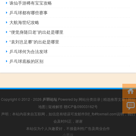
诛仙手游稀有宝宝攻略
乒乓球都有哪些赛事
大航海世纪攻略
“便觉身随日老”的出处是哪里
“袁刘岂足攀”的出处是哪里
乒乓球何为合法发球
乒乓球底板的区别
Copyright © 2012 - 2026
乒羽论坛
Powered by
网站分类目录
|
精选推荐文章
|
网站
地图
|
疑难解答
赣ICP备09003162号
声明：本站内容来自互联网，如信息有错误可发邮件到f_fb#foxmail.com说明，我们
会及时纠正，谢谢
本站仅为个人兴趣爱好，不接盈利性广告及商业合作
小男孩