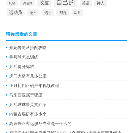
自己的
胶皮
英语
诗人
礼物
羽毛球
运动员
还不
选手
都是
马龙
猜你想看的文章
熹妃传随从搭配攻略
乒乓球怎么训练
乒乓得分标准
虎门大桥有几多公里
正月初四正确拜年视频教程
马来西亚属于哪里
乒乓球球星英文介绍
内蒙古煤矿有多少个
高速铁路客运服务专业是干什么的
空调室内机漏水原因及解决办法（空调室内机漏水原因及解决办法）