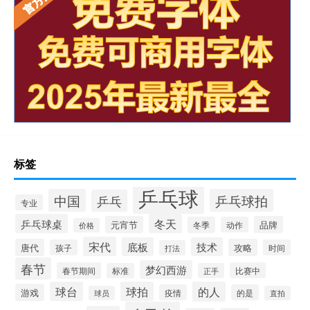
标签
乒乓球
中国
乒乓球拍
乒乓
专业
乒乓球桌
冬天
元宵节
品牌
冬季
动作
价格
宋代
底板
技术
唐代
攻略
孩子
时间
打法
春节
梦幻西游
春节期间
比赛中
标准
正手
球台
球拍
的人
游戏
疫情
的是
球员
直拍