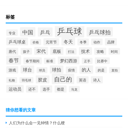
标签
乒乓球
中国
乒乓球拍
乒乓
专业
乒乓球桌
冬天
元宵节
品牌
冬季
动作
价格
宋代
底板
技术
唐代
攻略
孩子
时间
打法
春节
梦幻西游
春节期间
比赛中
标准
正手
球台
球拍
的人
游戏
疫情
的是
球员
直拍
自己的
胶皮
英语
诗人
礼物
羽毛球
运动员
还不
选手
都是
马龙
猜你想看的文章
人们为什么会一见钟情？什么梗