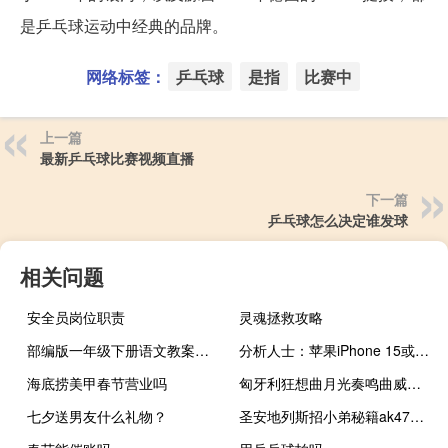
是乒乓球运动中经典的品牌。
网络标签：
乒乓球
是指
比赛中
上一篇
最新乒乓球比赛视频直播
下一篇
乒乓球怎么决定谁发球
相关问题
安全员岗位职责
灵魂拯救攻略
部编版一年级下册语文教案全册带反思（部编版一年级下册语文教案）
分析人士：苹果iPhone 15或改用Type-C充电接口
海底捞美甲春节营业吗
匈牙利狂想曲月光奏鸣曲威尼斯船歌哪个是德国作曲家贝多芬创造的钢琴作品 月光奏鸣曲贝多芬
七夕送男友什么礼物？
圣安地列斯招小弟秘籍ak47（圣安地列斯招小弟秘籍）