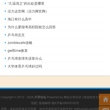
“久温清之”的出处是哪里
活力达官网（活力网官网）
海口有什么高中
为什么要报考高职院校怎么回答
乒乓何志文
zombiecafe攻略
gw和mw换算
乒乓球发球失误算分么
大学体育乒乓球好过吗
Copyright © 2012 - 2026
乒羽论坛
Powered by
网站分类目录
|
精选推荐文章
|
网站
地图
|
疑难解答
赣ICP备09003162号
声明：本站内容来自互联网，如信息有错误可发邮件到f_fb#foxmail.com说明，我们