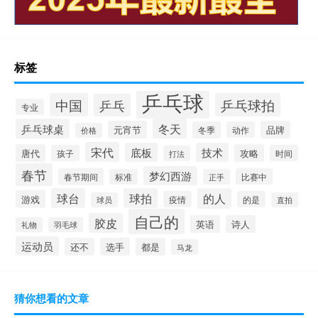
标签
乒乓球
中国
乒乓球拍
乒乓
专业
乒乓球桌
冬天
元宵节
品牌
冬季
动作
价格
宋代
底板
技术
唐代
攻略
孩子
时间
打法
春节
梦幻西游
春节期间
比赛中
标准
正手
球台
球拍
的人
游戏
疫情
的是
球员
直拍
自己的
胶皮
英语
诗人
礼物
羽毛球
运动员
还不
选手
都是
马龙
猜你想看的文章