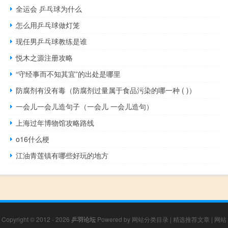
全运会 乒乓球为什么
怎么用乒乓球做灯笼
现任男乒乓球教练是谁
悦木之源注册攻略
“守经事而不知其宜”的出处是哪里
防腐剂有没有毒（防腐剂过量属于食品污染的哪一种 ( )）
一会儿一会儿造句子（一会儿 一会儿造句）
上海过年博物馆攻略路线
o16什么梗
江油青莲镇有哪些好玩的地方
Copyright © 2012 - 2026
乒羽论坛
Powered by
网站分类目录
|
精选推荐文章
|
网站