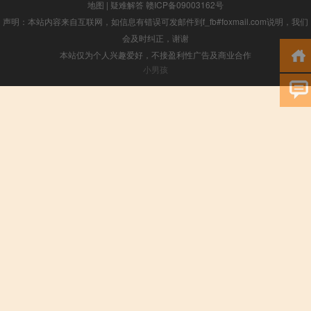
地图
|
疑难解答
赣ICP备09003162号
声明：本站内容来自互联网，如信息有错误可发邮件到f_fb#foxmail.com说明，我们
会及时纠正，谢谢
本站仅为个人兴趣爱好，不接盈利性广告及商业合作
小男孩