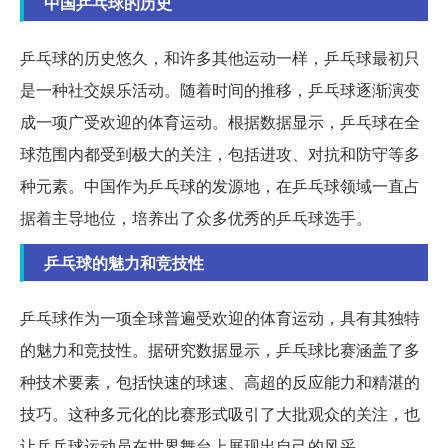
中国乒乓球的历史
乒乓球的历史悠久，和许多其他运动一样，乒乓球最初只
是一种社交娱乐活动。随着时间的推移，乒乓球逐渐演变
成一项广受欢迎的体育运动。根据数据显示，乒乓球在全
球范围内都受到极大的关注，包括进攻、对抗和防守等多
种元素。中国作为乒乓球的发源地，在乒乓球领域一直占
据着主导地位，培养出了众多优秀的乒乓球选手。
乒乓球的魅力和竞技性
乒乓球作为一项全球普遍受欢迎的体育运动，具有其独特
的魅力和竞技性。据研究数据显示，乒乓球比赛涵盖了多
种技术要素，包括快速的球速、高超的反应能力和精湛的
技巧。这种多元化的比赛形式吸引了大批观众的关注，也
让乒乓球运动员在世界舞台上展现出自己的风采。