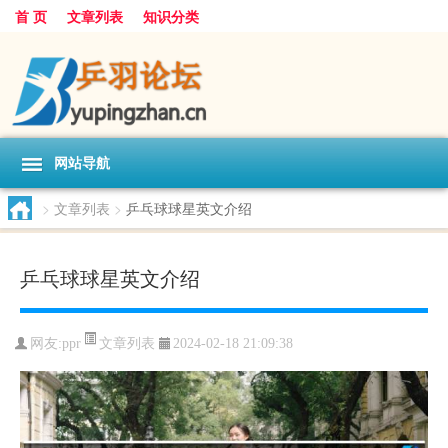
首 页
文章列表
知识分类
网站导航
>
文章列表
>
乒乓球球星英文介绍
乒乓球球星英文介绍
文章列表
网友:
ppr
2024-02-18 21:09:38