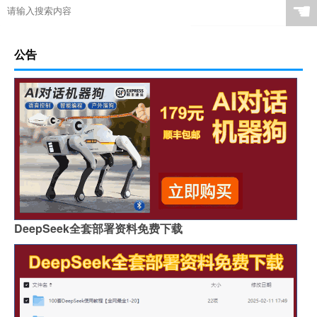
☚
公告
DeepSeek全套部署资料免费下载