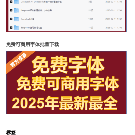
免费可商用字体批量下载
标签