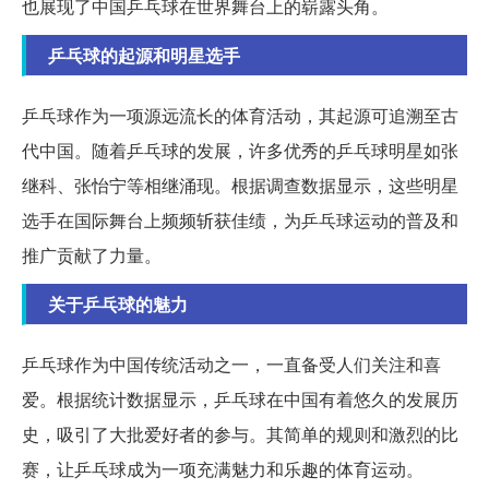
也展现了中国乒乓球在世界舞台上的崭露头角。
乒乓球的起源和明星选手
乒乓球作为一项源远流长的体育活动，其起源可追溯至古
代中国。随着乒乓球的发展，许多优秀的乒乓球明星如张
继科、张怡宁等相继涌现。根据调查数据显示，这些明星
选手在国际舞台上频频斩获佳绩，为乒乓球运动的普及和
推广贡献了力量。
关于乒乓球的魅力
乒乓球作为中国传统活动之一，一直备受人们关注和喜
爱。根据统计数据显示，乒乓球在中国有着悠久的发展历
史，吸引了大批爱好者的参与。其简单的规则和激烈的比
赛，让乒乓球成为一项充满魅力和乐趣的体育运动。