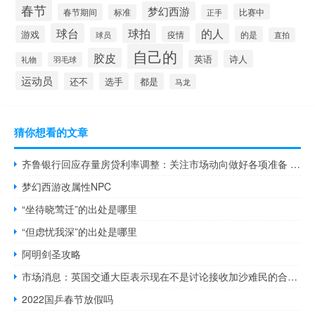
春节
梦幻西游
春节期间
比赛中
标准
正手
球台
球拍
的人
游戏
疫情
的是
球员
直拍
自己的
胶皮
英语
诗人
礼物
羽毛球
运动员
还不
选手
都是
马龙
猜你想看的文章
齐鲁银行回应存量房贷利率调整：关注市场动向做好各项准备 有序推动后续相关工作
梦幻西游改属性NPC
“坐待晓莺迁”的出处是哪里
“但虑忧我深”的出处是哪里
阿明剑圣攻略
市场消息：英国交通大臣表示现在不是讨论接收加沙难民的合适时机他认为最重要的是支持该地区的人民这就是为什么英国一直在敦促以色列政府和埃及政府确保援助能够进入加沙
2022国乒春节放假吗