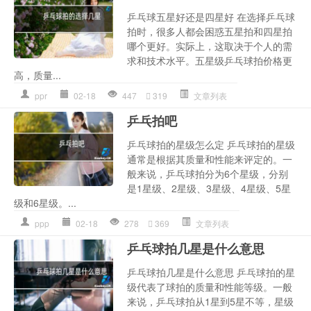
乒乓球五星好还是四星好 在选择乒乓球
拍时，很多人都会困惑五星拍和四星拍
哪个更好。实际上，这取决于个人的需
求和技术水平。五星级乒乓球拍价格更
高，质量...
ppr
02-18
447
319
文章列表
乒乓拍吧
乒乓球拍的星级怎么定 乒乓球拍的星级
通常是根据其质量和性能来评定的。一
般来说，乒乓球拍分为6个星级，分别
是1星级、2星级、3星级、4星级、5星
级和6星级。...
ppp
02-18
278
369
文章列表
乒乓球拍几星是什么意思
乒乓球拍几星是什么意思 乒乓球拍的星
级代表了球拍的质量和性能等级。一般
来说，乒乓球拍从1星到5星不等，星级