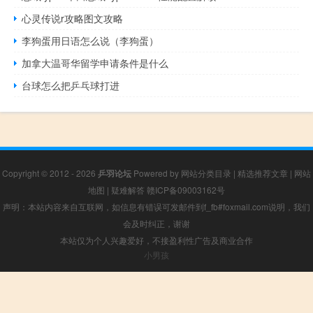
心灵传说r攻略图文攻略
李狗蛋用日语怎么说（李狗蛋）
加拿大温哥华留学申请条件是什么
台球怎么把乒乓球打进
Copyright © 2012 - 2026
乒羽论坛
Powered by
网站分类目录
|
精选推荐文章
|
网站
地图
|
疑难解答
赣ICP备09003162号
声明：本站内容来自互联网，如信息有错误可发邮件到f_fb#foxmail.com说明，我们
会及时纠正，谢谢
本站仅为个人兴趣爱好，不接盈利性广告及商业合作
小男孩