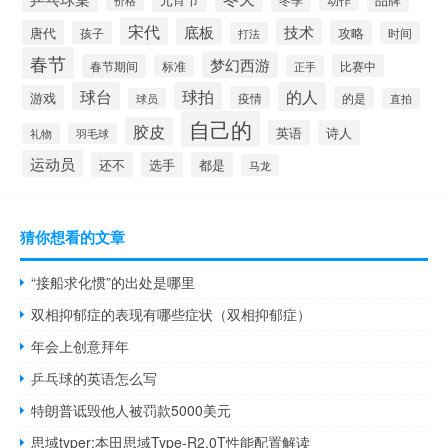
冬季
价格
宋代
底板
技术
唐代
攻略
孩子
时间
打法
春节
梦幻西游
春节期间
比赛中
标准
正手
球台
球拍
的人
游戏
疫情
的是
球员
直拍
自己的
胶皮
英语
诗人
礼物
羽毛球
运动员
还不
选手
都是
马龙
猜你想看的文章
“接船求化惯”的出处是哪里
双相抑郁症的表现有哪些症状（双相抑郁症）
年会上创意拜年
乒乓球的英语怎么写
特朗普诋毁他人被罚款5000美元
思域typer:本田思域Type-R2.0T性能配置解读