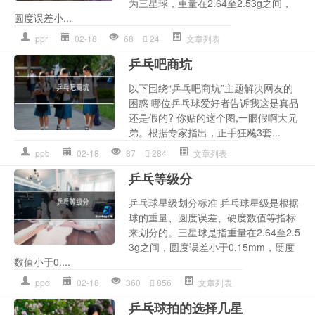
为三星球，重量在2.64至2.53g之间，
圆度误差小...
ppr
02-18
68
24
文章列表
乒乓吧商坑
以下围绕“乒乓吧商坑”主题解决网友的
困惑 哪位乒乓球爱好者告诉我这是真品
还是假的? 你贴的这个图,一眼假啊大兄
弟。根据专家指出，正手狂飚3套...
ppb
02-18
87
284
文章列表
乒乓等级分
乒乓球星级划分标准 乒乓球星级是根据
球的重量、圆度误差、硬度数值等指标
来划分的。三星球是指重量在2.64至2.5
3g之间，圆度误差小于0.15mm，硬度
数值小于0....
ppd
02-18
360
856
文章列表
乒乓球拍的选择几星