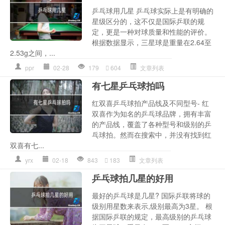
乒乓球用几星 乒乓球实际上是有明确的
星级区分的，这不仅是国际乒联的规
定，更是一种对球质量和性能的评价。
根据数据显示，三星球是重量在2.64至
2.53g之间，...
ppr
02-28
179
604
文章列表
有七星乒乓球拍吗
红双喜乒乓球拍产品线及不同型号- 红
双喜作为知名的乒乓球品牌，拥有丰富
的产品线，覆盖了各种型号和级别的乒
乓球拍。然而在搜索中，并没有找到红
双喜有七...
yrx
02-18
843
183
文章列表
乒乓球拍几星的好用
最好的乒乓球是几星? 国际乒联将球的
级别用星数来表示,级别最高为3星。 根
据国际乒联的规定，最高级别的乒乓球