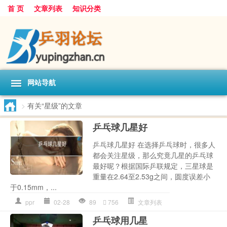
首 页
文章列表
知识分类
网站导航
>
有关“星级”的文章
乒乓球几星好
乒乓球几星好 在选择乒乓球时，很多人
都会关注星级，那么究竟几星的乒乓球
最好呢？根据国际乒联规定，三星球是
重量在2.64至2.53g之间，圆度误差小
于0.15mm，...
ppr
02-28
89
756
文章列表
乒乓球用几星