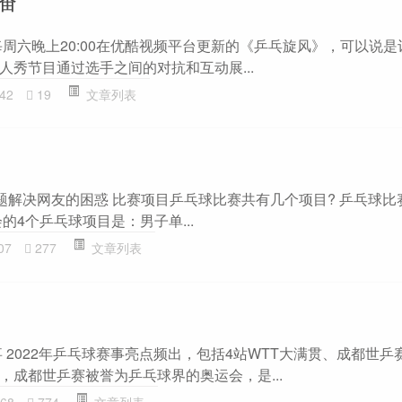
每周六晚上20:00在优酷视频平台更新的《乒乓旋风》，可以说
人秀节目通过选手之间的对抗和互动展...
42
19
文章列表
题解决网友的困惑 比赛项目乒乓球比赛共有几个项目? 乒乓球比
的4个乒乓球项目是：男子单...
07
277
文章列表
事 2022年乒乓球赛事亮点频出，包括4站WTT大满贯、成都世乒
，成都世乒赛被誉为乒乓球界的奥运会，是...
68
774
文章列表