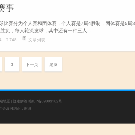
赛事
乓球比赛分为个人赛和团体赛，个人赛是7局4胜制，团体赛是5局
胜负，每人轮流发球，其中还有一种三人...
4
748
文章列表
3
下一页
尾页
站地图
|
疑难解答
赣ICP备09003162号
，我们会及时纠正，谢谢