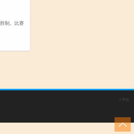
3胜制。比赛
小男孩