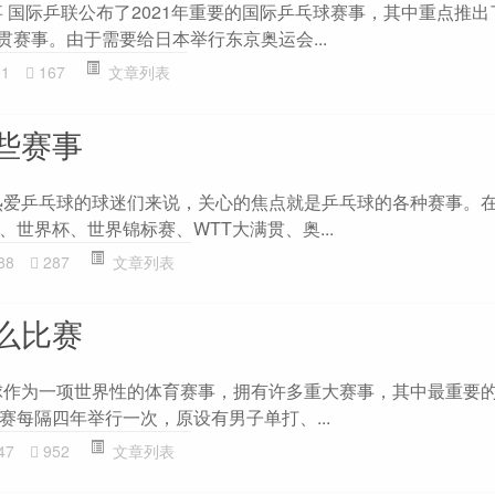
事 国际乒联公布了2021年重要的国际乒乓球赛事，其中重点推
满贯赛事。由于需要给日本举行东京奥运会...
91
167
文章列表
些赛事
热爱乒乓球的球迷们来说，关心的焦点就是乒乓球的各种赛事。
世界杯、世界锦标赛、WTT大满贯、奥...
88
287
文章列表
么比赛
球作为一项世界性的体育赛事，拥有许多重大赛事，其中最重要
赛每隔四年举行一次，原设有男子单打、...
47
952
文章列表