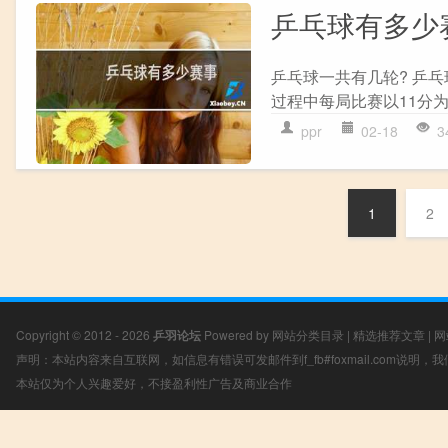
乒乓球有多少
乒乓球一共有几轮? 乒
过程中每局比赛以11分为
ppr
02-18
3
1
2
Copyright © 2012 - 2026
乒羽论坛
Powered by
网站分类目录
|
精选推荐文章
|
网
声明：本站内容来自互联网，如信息有错误可发邮件到f_fb#foxmail.com说明
本站仅为个人兴趣爱好，不接盈利性广告及商业合作