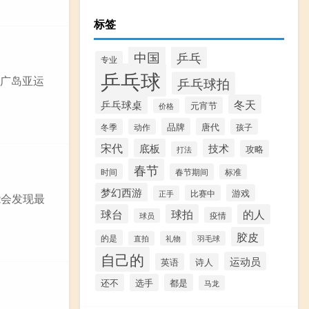
标签
中国
乒乓
专业
乒乓球
年广岛亚运
乒乓球拍
乒乓球桌
冬天
元宵节
价格
品牌
唐代
冬季
动作
孩子
宋代
底板
技术
攻略
打法
春节
时间
春节期间
标准
梦幻西游
游戏
比赛中
正手
能会发现最
球台
球拍
的人
疫情
球员
胶皮
的是
直拍
礼物
羽毛球
自己的
运动员
英语
诗人
还不
选手
都是
马龙