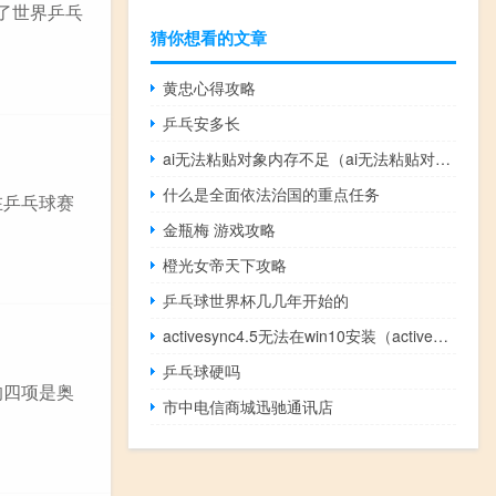
出了世界乒乓
猜你想看的文章
黄忠心得攻略
乒乓安多长
ai无法粘贴对象内存不足（ai无法粘贴对象）
什么是全面依法治国的重点任务
在乒乓球赛
金瓶梅 游戏攻略
橙光女帝天下攻略
乒乓球世界杯几几年开始的
activesync4.5无法在win10安装（activesync4.5）
乒乓球硬吗
的四项是奥
市中电信商城迅驰通讯店