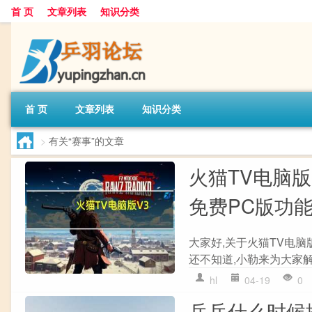
首 页
文章列表
知识分类
首 页
文章列表
知识分类
>
有关“赛事”的文章
火猫TV电脑版 
免费PC版功
大家好,关于火猫TV电脑版 
还不知道,小勒来为大家解
hl
04-19
0
乒乓什么时候