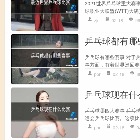
2021世界乒乓球重大赛
球职业大联盟(WTT)大
zjs
02-18
9
乒乓球都有哪
乒乓球有哪些赛事 对于
事方面，有着世界巡回赛、
ppr
02-18
8
乒乓球现在什
乒乓球哪四大赛事 乒乓
运会乒乓球比赛。这项比
ppr
02-18
9