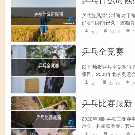
乒乓旋风播出时间 对于
好者们期待已久。这档真
pps
02-18
7
乒乓全竞赛
以下围绕“乒乓全竞赛”主
项目。2008年北京奥运会
ppr
02-18
7
乒乓比赛最新
2022年国际乒联主要赛
运会、乒超联赛等。其中
ppb
02-18
6