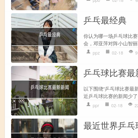
乒乓最经典
你认为哪一场乒乓球比赛
会，邓亚萍对阵小山智丽
ppz
02-18
9
乒乓球比赛最
以下围绕“乒乓球比赛最
近乒乓球比赛的新闻少了一
ppr
02-18
2
最近世界乒乓