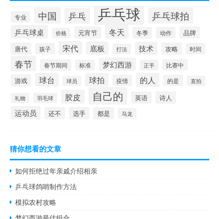
乒乓球
中国
乒乓球拍
乒乓
专业
乒乓球桌
冬天
元宵节
品牌
冬季
动作
价格
宋代
底板
技术
唐代
攻略
孩子
时间
打法
春节
梦幻西游
春节期间
比赛中
标准
正手
球台
球拍
的人
游戏
疫情
的是
球员
直拍
自己的
胶皮
英语
诗人
礼物
羽毛球
运动员
还不
选手
都是
马龙
猜你想看的文章
如何拒绝过年亲戚介绍相亲
乒乓球鸽哨制作方法
模拟农村攻略
梦幻西游最佳组合