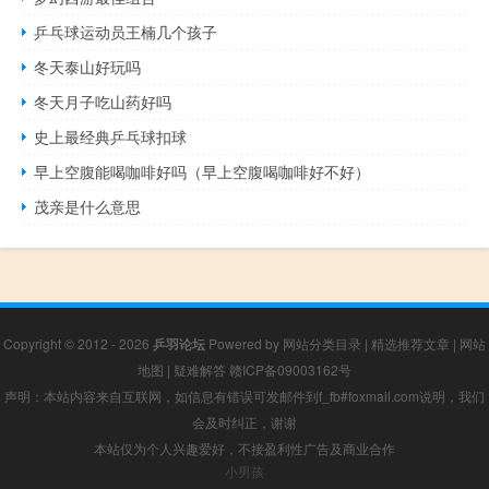
乒乓球运动员王楠几个孩子
冬天泰山好玩吗
冬天月子吃山药好吗
史上最经典乒乓球扣球
早上空腹能喝咖啡好吗（早上空腹喝咖啡好不好）
茂亲是什么意思
Copyright © 2012 - 2026
乒羽论坛
Powered by
网站分类目录
|
精选推荐文章
|
网站
地图
|
疑难解答
赣ICP备09003162号
声明：本站内容来自互联网，如信息有错误可发邮件到f_fb#foxmail.com说明，我们
会及时纠正，谢谢
本站仅为个人兴趣爱好，不接盈利性广告及商业合作
小男孩