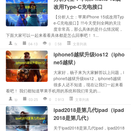
改用Type-C充电接口
【分析人士：苹果iPhone 15或改用Typ
e-C充电接口】!!!今天受到全网的关注
度非常高，那么具体的是什么情况呢，
下面大家可以一起来看看具体都是怎么回事吧！ 1...
fx
04-13
0
58
文章列表
iphone5越狱升级ios12（ipho
ne5越狱）
大家好，杨子来为大家解答以上问题，i
phone5越狱升级ios12，iphone5越狱
很多人还不知道，现在让我们一起来看
看吧！ 我们都知道苹果手机用的系统和我们常见的...
ip
03-25
0
913
文章列表
ipad2018是第几代ipad（ipad
2018是第几代）
关于ipad2018是第几代ipad，ipad2018