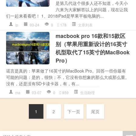
是第几代这个很多人还不知道，今天小
六来为大家解答以上的问题，现在让我
们一起来看看吧！ 1、2018iPad是苹果平板电脑的...
ip
03-24
0
178
文章列表
macbook pro 16款和15款区
别（苹果用重新设计的16英寸
机型取代了15英寸的MacBook
Pro）
谣言是真的：苹果做了16英寸的MacBook Pro。回答一些你最有
可能的问题：是的，很快；不，它没有你想象的那么大或那么重。
没有，还是没有SD卡读卡器，有，有...
ma
03-07
0
859
生活助理
1
2
下一页
尾页