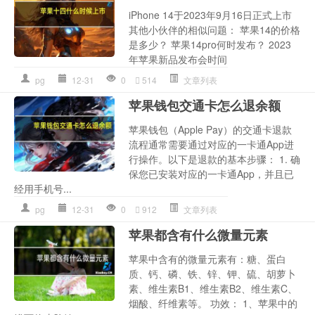
iPhone 14于2023年9月16日正式上市
其他小伙伴的相似问题： 苹果14的价格
是多少？ 苹果14pro何时发布？ 2023
年苹果新品发布会时间
pg
12-31
0
514
文章列表
苹果钱包交通卡怎么退余额
苹果钱包（Apple Pay）的交通卡退款
流程通常需要通过对应的一卡通App进
行操作。以下是退款的基本步骤： 1. 确
保您已安装对应的一卡通App，并且已
经用手机号...
pg
12-31
0
912
文章列表
苹果都含有什么微量元素
苹果中含有的微量元素有：糖、蛋白
质、钙、磷、铁、锌、钾、硫、胡萝卜
素、维生素B1、维生素B2、维生素C、
烟酸、纤维素等。 功效： 1、苹果中的