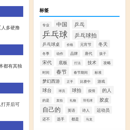
标签
中国
乒乓
专业
【人多硬撸
乒乓球
乒乓球拍
乒乓球桌
冬天
元宵节
价格
品牌
唐代
冬季
动作
孩子
宋代
底板
技术
攻略
打法
团本都有其独
春节
时间
春节期间
标准
梦幻西游
游戏
比赛中
正手
球台
球拍
的人
疫情
球员
胶皮
的是
直拍
礼物
羽毛球
,打开后可
自己的
运动员
英语
诗人
还不
选手
都是
马龙