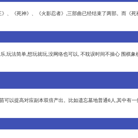
贼王》、《死神》、《火影忍者》,三部曲已经结束了两部。而《死
消乐,玩法简单,想玩就玩,没网络也可以, 不耽误时间不操心 围棋象
树苗可以提高对应副本双倍产出。比如遗忘墓地普通6人,其中有一