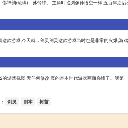
邵神韵(琉璃)、苏铃殊。 主角叶临渊像孙悟空一样,五百年之后
款游戏,今天就... 剑灵剑灵这款游戏当时也是非常的火爆,游
客2的游戏截图,无任何修改,真的是本世代游戏画面巅峰了。我第
：
剑灵
副本
树苗