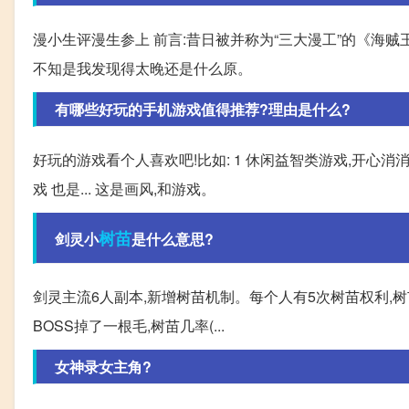
漫小生评漫生参上 前言:昔日被并称为“三大漫工”的《海
不知是我发现得太晚还是什么原。
有哪些好玩的手机游戏值得推荐?理由是什么?
好玩的游戏看个人喜欢吧!比如: 1 休闲益智类游戏,开心消
戏 也是... 这是画风,和游戏。
树苗
剑灵小
是什么意思?
剑灵主流6人副本,新增树苗机制。每个人有5次树苗权利,
BOSS掉了一根毛,树苗几率(...
女神录女主角?