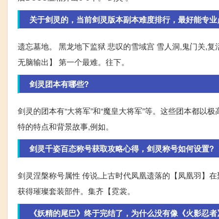
关于剑灵的，当前剑灵版本副本难度排行，最好能专业
遗忘墓地。 黑龙地下监狱 悲叹的雪域宫 雪人洞,鬼门关,
无脑输出】 第一个最难。往下。
剑灵团本有哪些?
剑灵的团本有“大将军”和“魔皇大将军”等。这些团本都以
特的特点和背景故事,例如。
剑灵千姿百态称号获取攻略心得，剑灵称号如何设置?
剑灵涅槃称号属性 传说,上古时代凤凰遗落的【凤凰羽】在
获得璀璨套装部件。集齐【霓裳。
《妖精的尾巴》终于完结了，为什么没有像《火影忍者