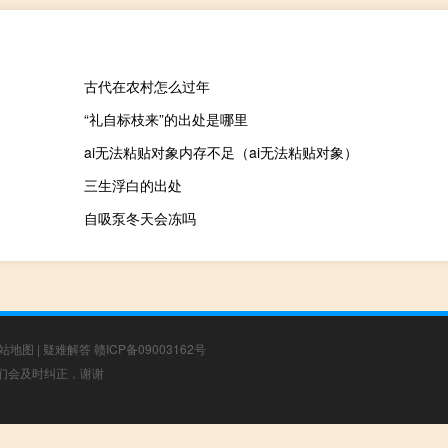
古代在农村怎么过年
“礼自标枝来”的出处是哪里
ai无法粘贴对象内存不足（ai无法粘贴对象）
三生浮白的出处
自吸泵冬天会冻吗
站地图
|
疑难解答
赣ICP备09003162号
，我们会及时纠正，谢谢