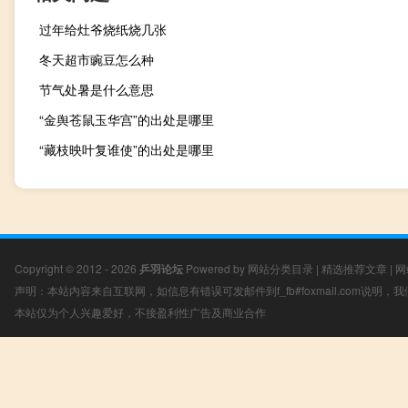
过年给灶爷烧纸烧几张
冬天超市豌豆怎么种
节气处暑是什么意思
“金舆苍鼠玉华宫”的出处是哪里
“藏枝映叶复谁使”的出处是哪里
Copyright © 2012 - 2026
乒羽论坛
Powered by
网站分类目录
|
精选推荐文章
|
网
声明：本站内容来自互联网，如信息有错误可发邮件到f_fb#foxmail.com说明
本站仅为个人兴趣爱好，不接盈利性广告及商业合作