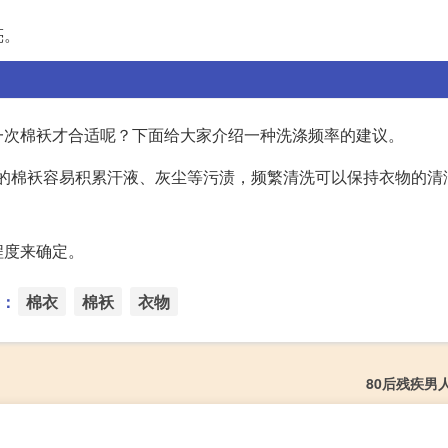
亮。
一次棉袄才合适呢？下面给大家介绍一种洗涤频率的建议。
季的棉袄容易积累汗液、灰尘等污渍，频繁清洗可以保持衣物的清
程度来确定。
：
棉衣
棉袄
衣物
80后残疾男