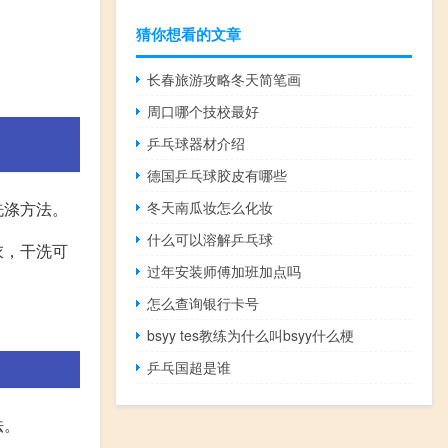
猜你想看的文章
长春旅游攻略冬天简笔画
周口哪个技校最好
乒乓球器材介绍
德国乒乓球胶皮有哪些
洗涤方法。
冬天南瓜妆怎么化妆
什么可以溶解乒乓球
衣，干洗可
过年安装师傅加班加点吗
怎么查询银行卡号
bsyy tes教练为什么叫bsyy什么梗
乒乓国超是谁
法。