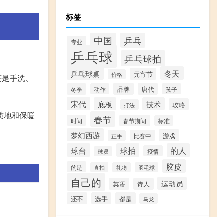
标签
中国
乒乓
专业
乒乓球
乒乓球拍
乒乓球桌
冬天
元宵节
价格
还是手洗、
品牌
唐代
冬季
动作
孩子
宋代
底板
技术
攻略
打法
质地和保暖
春节
时间
春节期间
标准
梦幻西游
游戏
比赛中
正手
球台
球拍
的人
疫情
球员
胶皮
的是
直拍
礼物
羽毛球
自己的
运动员
英语
诗人
还不
选手
都是
马龙