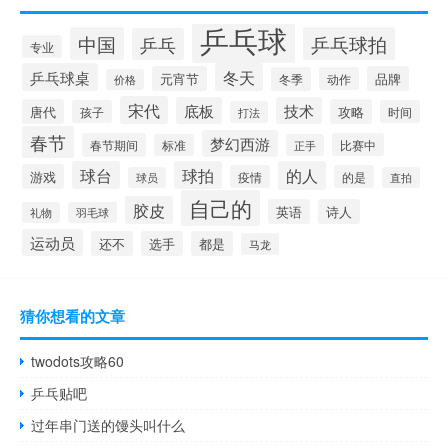
乒乓球
中国
乒乓球拍
乒乓
专业
乒乓球桌
冬天
元宵节
品牌
冬季
动作
价格
宋代
底板
技术
唐代
攻略
孩子
时间
打法
春节
梦幻西游
春节期间
比赛中
标准
正手
球台
球拍
的人
游戏
疫情
的是
球员
直拍
自己的
胶皮
英语
诗人
礼物
羽毛球
运动员
还不
选手
都是
马龙
猜你想看的文章
twodots攻略60
乒乓贴吧
过年串门送的馒头叫什么