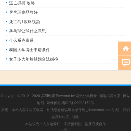
逃亡抓捕 攻略
乒乓球桌品牌好
死亡岛1攻略视频
乒乓球让球什么意思
什么系克毒系
泰国大学博士申请条件
女子多大年龄结婚合法婚检
Copyright © 2012 - 2026
乒羽论坛
Powered by
网站分类目录
|
精选推荐文章
|
网站
地图
|
疑难解答
赣ICP备09003162号
声明：本站内容来自互联网，如信息有错误可发邮件到f_fb#foxmail.com说明，我们
会及时纠正，谢谢
本站仅为个人兴趣爱好，不接盈利性广告及商业合作
小男孩