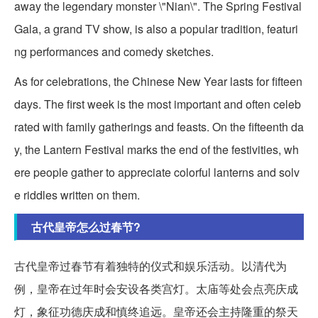
away the legendary monster \"Nian\". The Spring Festival
Gala, a grand TV show, is also a popular tradition, featuri
ng performances and comedy sketches.
As for celebrations, the Chinese New Year lasts for fifteen
days. The first week is the most important and often celeb
rated with family gatherings and feasts. On the fifteenth da
y, the Lantern Festival marks the end of the festivities, wh
ere people gather to appreciate colorful lanterns and solv
e riddles written on them.
古代皇帝怎么过春节?
古代皇帝过春节有着独特的仪式和娱乐活动。以清代为
例，皇帝在过年时会安设各类宫灯。太庙等处会点亮庆成
灯，象征功德庆成和慎终追远。皇帝还会主持隆重的祭天