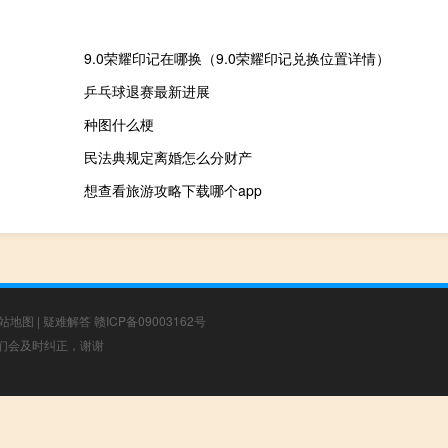
9.0荣耀印记在哪换（9.0荣耀印记兑换位置详情）
乒乓球退赛最新进展
种图什么梗
民法典规定离婚怎么分财产
想查看旅游攻略下载哪个app
站地图
|
疑难解答
赣ICP备09003162号
，我们会及时纠正，谢谢