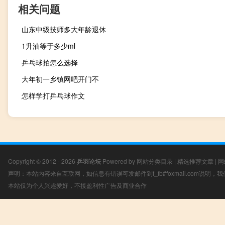
相关问题
山东中级技师多大年龄退休
1升油等于多少ml
乒乓球拍怎么选择
大年初一乡镇网吧开门不
怎样学打乒乓球作文
Copyright © 2012 - 2026
乒羽论坛
Powered by
网站分类目录
|
精选推荐文章
|
网
声明：本站内容来自互联网，如信息有错误可发邮件到f_fb#foxmail.com说明
本站仅为个人兴趣爱好，不接盈利性广告及商业合作