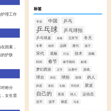
标签
的护理工作
中国
乒乓
专业
乒乓球
乒乓球拍
乒乓球桌
冬天
元宵节
价格
品牌
唐代
冬季
动作
孩子
内在因素，
宋代
底板
技术
攻略
打法
适的护肤
春节
时间
春节期间
标准
梦幻西游
游戏
比赛中
正手
球台
球拍
的人
疫情
球员
胶皮
的是
直拍
礼物
羽毛球
部对称分
自己的
运动员
英语
诗人
此，女生需
还不
选手
都是
马龙