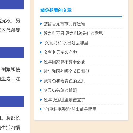
猜你想看的文章
素沉积。另
楚留香元宵节元宵送谁
营养代谢等
近之则不逊,远之则怨是什么意思
“久而乃和”的出处是哪里
金鱼冬天多久产卵
过年回家算不算非必要
界刺激和使
过年和国外哪个节日相似
维生素，注
藏青色和哈青色的区别
冬天街头怎么拍照
过年快递哪里最便宜了
“何事桂底香近”的出处是哪里
因。脸部长
的生活习惯